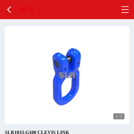
2
/
2
SLR1033-G100 CLEVIS LINK