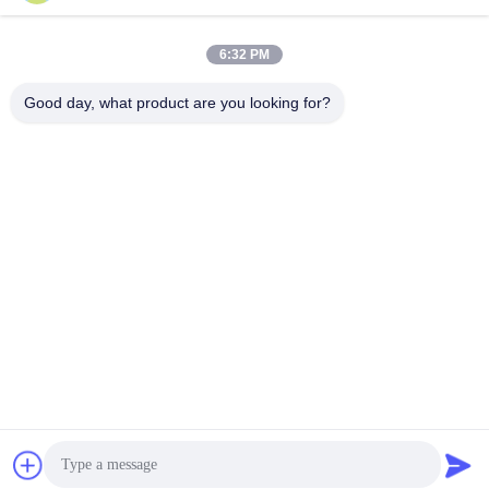
shenli@shenlirigging.com
ईमेल
6:32 PM
Good day, what product are you looking for?
0086-400-0537-777
फ़ोन
Shandong Shenli Rigging Co., Ltd.
सर्वोत्तम मूल्य प्राप्त करें
एक कहावत कहना
Shandong Shenli Rigging Co., Ltd.