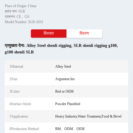
Place of Origin: China
ब्रांड नाम: SLR
प्रमाणन: CE、GS
Model Number: SLR-1033
विस्तार
विवरण
प्रमुखता देना:
Alloy Steel shenli rigging
,
SLR shenli rigging g100
,
g100 shenli SLR
1Material:
Alloy Steel
2Size:
Argument list
3Color:
Red or OEM
4Surface finish:
Powder Plastified
5Application:
Heavy Industry,Water Treatment,Food & Bevel
6Production Method:
BM、ODM、OEM