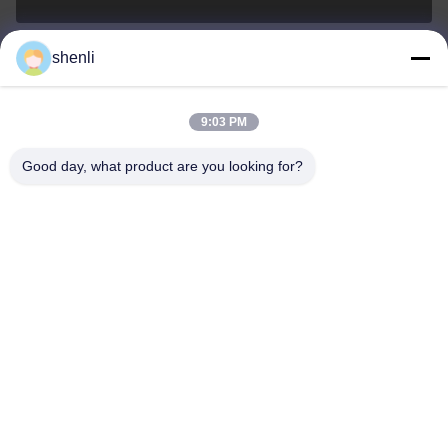
shenli
shenli@shenlirigging.com
이메일
9:03 PM
Good day, what product are you looking for?
0086-400-0537-777
전화기
Shandong Shenli Rigging Co., Ltd.