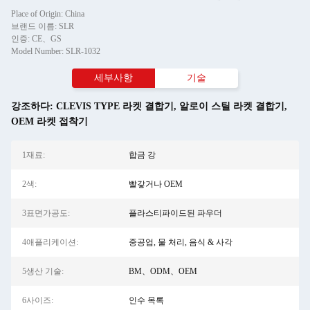
Place of Origin: China
브랜드 이름: SLR
인증: CE、GS
Model Number: SLR-1032
세부사항
기술
강조하다:
CLEVIS TYPE 라켓 결합기
,
알로이 스틸 라켓 결합기
,
OEM 라켓 접착기
1재료:
합금 강
2색:
빨갛거나 OEM
3표면가공도:
플라스티파이드된 파우더
4애플리케이션:
중공업, 물 처리, 음식 & 사각
5생산 기술:
BM、ODM、OEM
6사이즈:
인수 목록