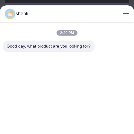
shenli
shenli@shenlirigging.com
이메일
2:20 PM
Good day, what product are you looking for?
0086-400-0537-777
전화기
Shandong Shenli Rigging Co., Ltd.