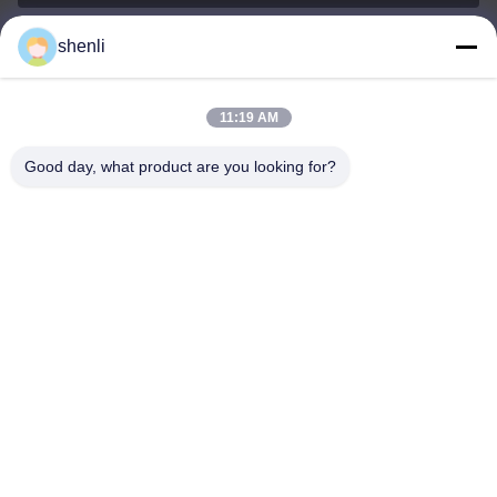
shenli
shenli@shenlirigging.com
E-mail
11:19 AM
Good day, what product are you looking for?
0086-400-0537-777
Telefone
Shandong Shenli Rigging Co., Ltd.