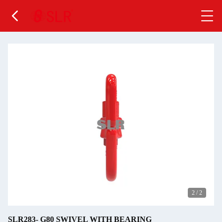
2
/
2
SLR283- G80 SWIVEL WITH BEARING