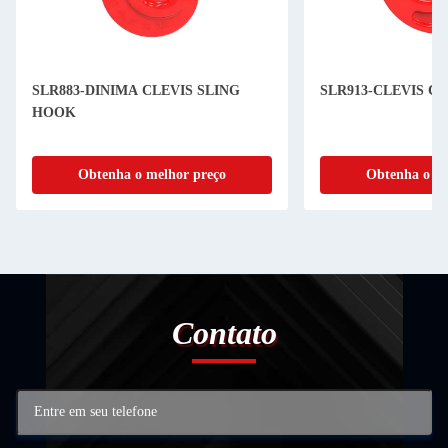
SLR883-DINIMA CLEVIS SLING
SLR913-CLEVIS C
HOOK
Obtenha o melhor preço
Obtenha o me
Contato