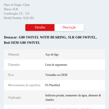
Place of Origin: China
Marca: SLR
Certificação: CE、GS
Model Number: SLR-283
Detalhe
Descrição
Destacar:
G80 SWIVEL WITH BEARING
,
SLR G80 SWIVEL
,
Red OEM G80 SWIVEL
1Material:
Aço de liga
2Tamanho:
Lista de argumento
3Cor:
Vermelho ou OEM
4Revestimento de superfície:
Pó Plastified
Indústria pesada, tratamento da água, alimento &
5Aplicação:
chanfro