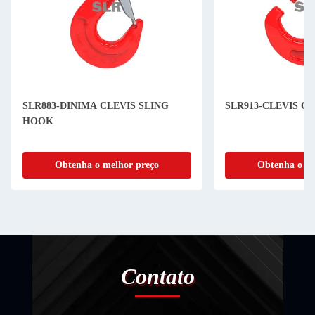
SLR883-DINIMA CLEVIS SLING
SLR913-CLEVIS C
HOOK
Obtenha o melhor preço
Obtenha o me
Contato