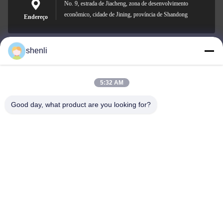
No. 9, estrada de Jiacheng, zona de desenvolvimento
econômico, cidade de Jining, província de Shandong
Endereço
shenli
shenli@shenlirigging.com
E-mail
5:32 AM
Good day, what product are you looking for?
0086-400-0537-777
Telefone
Shandong Shenli Rigging Co., Ltd.