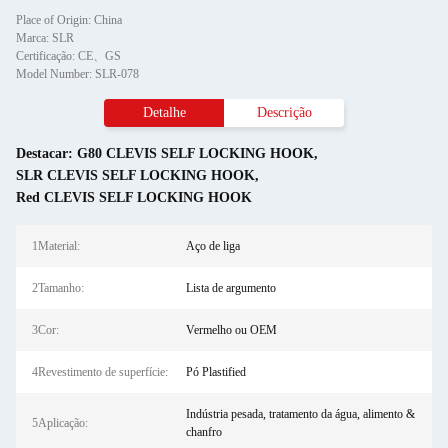
Place of Origin: China
Marca: SLR
Certificação: CE、GS
Model Number: SLR-078
Detalhe
Descrição
Destacar:
G80 CLEVIS SELF LOCKING HOOK
,
SLR CLEVIS SELF LOCKING HOOK
,
Red CLEVIS SELF LOCKING HOOK
1Material:
Aço de liga
2Tamanho:
Lista de argumento
3Cor:
Vermelho ou OEM
4Revestimento de superfície:
Pó Plastified
Indústria pesada, tratamento da água, alimento &
5Aplicação:
chanfro