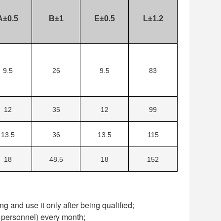
A±0.5
B±1
E±0.5
L±1.2
9.5
26
9.5
83
12
35
12
99
13.5
36
13.5
115
18
48.5
18
152
g and use it only after being qualified;
d personnel) every month;