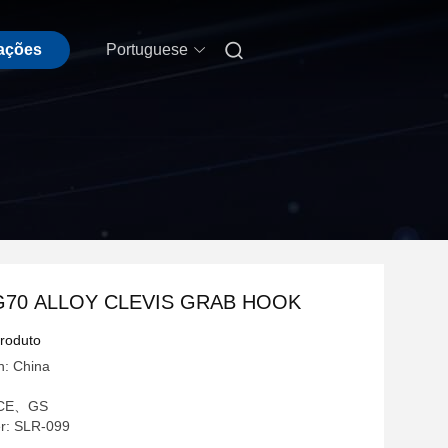

tações
Portuguese
G70 ALLOY CLEVIS GRAB HOOK
produto
n: China
: CE、GS
r: SLR-099