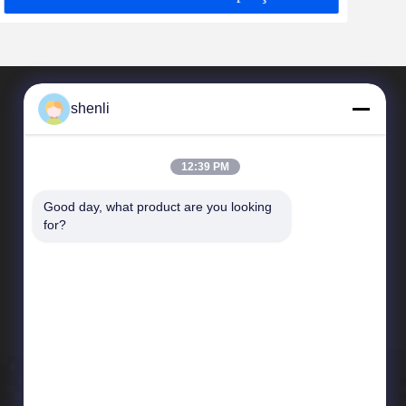
shenli
12:39 PM
Good day, what product are you looking 
for?
Relações rápidas
Perfil da empresa
Controle da qualidade
Mapa do Site
Política de privacidade