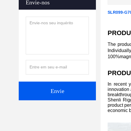
Envie-nos
SLR099-G7
PRODU
The produc
Individual
100%magnaf
PRODU
In recent 
innovation
Envie
breakthroug
Shenli Rigg
product per
economic b