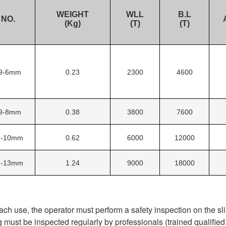
WEIGHT
WLL
B.L
 NO.
(Kg)
(T)
(T)
9-6mm
0.23
2300
4600
9-8mm
0.38
3800
7600
9-10mm
0.62
6000
12000
9-13mm
1.24
9000
18000
ach use, the operator must perform a safety inspection on the slin
g must be inspected regularly by professionals (trained qualifie