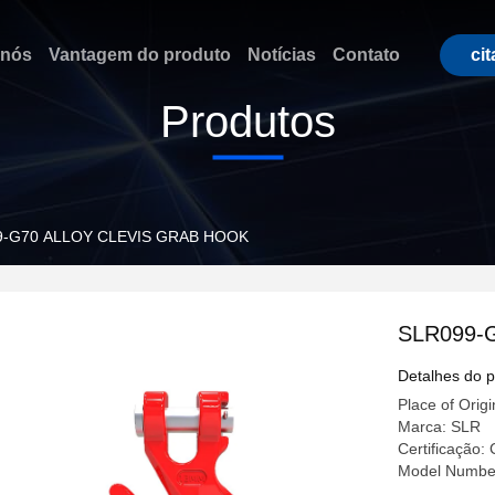
 nós
Vantagem do produto
Notícias
Contato
ci
Produtos
9-G70 ALLOY CLEVIS GRAB HOOK
SLR099-
Detalhes do 
Place of Origi
Marca: SLR
Certificação
Model Numbe