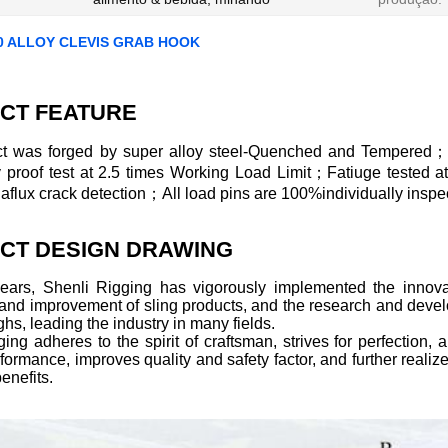
0 ALLOY CLEVIS GRAB HOOK
CT FEATURE
t was forged by super alloy steel-Quenched and Tempered；
ly proof test at 2.5 times Working Load Limit；Fatiuge tested 
lux crack detection；All load pins are 100%individually inspec
CT DESIGN DRAWING
years, Shenli Rigging has vigorously implemented the innovat
 and improvement of sling products, and the research and deve
hs, leading the industry in many fields.
ing adheres to the spirit of craftsman, strives for perfection
formance, improves quality and safety factor, and further realize
enefits.