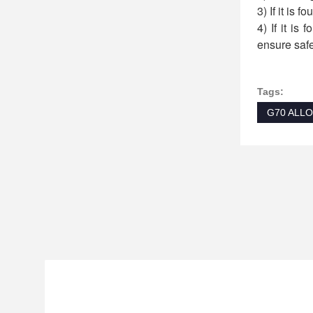
3) If it is 
4) If it is
ensure safe
Tags:
G70 ALL