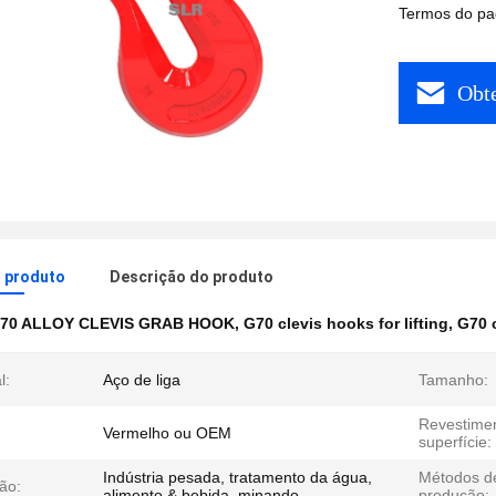
Termos do pa
Obt
o produto
Descrição do produto
70 ALLOY CLEVIS GRAB HOOK
,
G70 clevis hooks for lifting
,
G70 c
l:
Aço de liga
Tamanho:
Revestime
Vermelho ou OEM
superfície:
Indústria pesada, tratamento da água,
Métodos d
ão:
alimento & bebida, minando
produção: