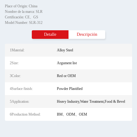
Place of Origin: China
Nombre de la marca: SLR
Certificación: CE、GS
Model Number: SLR-312
Detalle
Descripción
1Material:
Alloy Steel
2Size:
Argument list
3Color:
Red or OEM
4Surface finish:
Powder Plastified
5Application:
Heavy Industry,Water Treatment,Food & Bevel
6Production Method:
BM、ODM、OEM