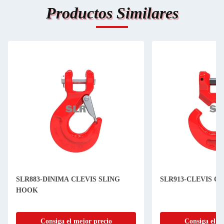
Productos Similares
SLR883-DINIMA CLEVIS SLING
SLR913-CLEVIS C
HOOK
Consiga el mejor precio
Consiga el m