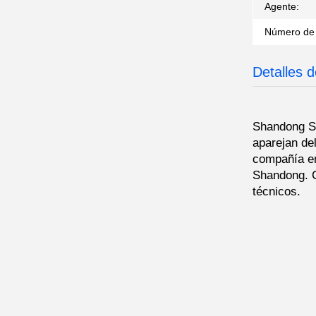
Agente:
Número de
Detalles 
Shandong Sh
aparejan de
compañía en
Shandong. C
técnicos.