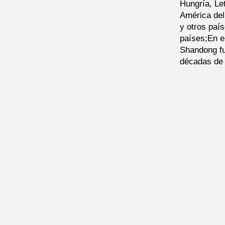
Hungría, Let
América del
y otros paí
países;En e
Shandong fu
décadas de 