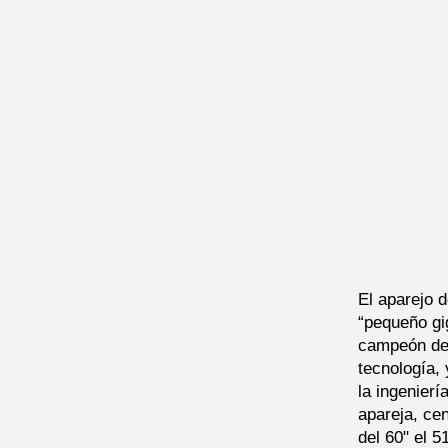
El aparejo 
“pequeño gig
campeón de 
tecnología,
la ingenier
apareja, ce
del 60" el 5