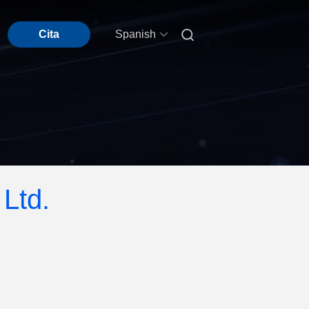

Cita
Spanish
Ltd.