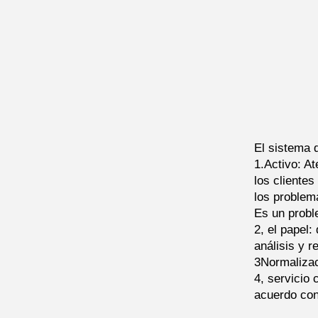
El sistema 
1.Activo: At
los clientes
los problem
Es un probl
2, el papel:
análisis y r
3Normalizaci
4, servicio 
acuerdo con 