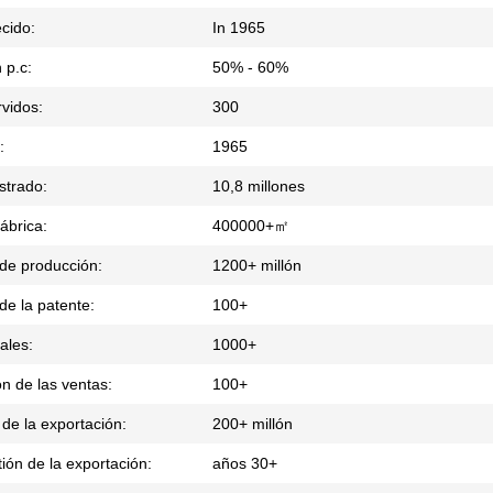
cido:
In 1965
 p.c:
50% - 60%
rvidos:
300
:
1965
istrado:
10,8 millones
fábrica:
400000+㎡
de producción:
1200+ millón
 de la patente:
100+
ales:
1000+
ón de las ventas:
100+
 de la exportación:
200+ millón
ión de la exportación:
años 30+