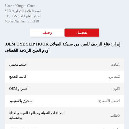
Place of Origin: China
اسم العلامة التجارية: SLR
إصدار الشهادات: CE、GS
Model Number: SLR128
تفصيل
وصف
إبراز:
قناع الزحف للعين من سبيكة الفولاذ
,
OEM OYE SLIP HOOK
,
أودم العين الزلاجة الخطاف
1مادة:
خليط معدني
2مقاس:
قائمة الحجج
3لون:
أحمر أو OEM
4صقل الأسطح:
مسحوق بلاستيفيد
الصناعات الثقيلة ومعالجة المياه والغذاء
5طلب:
والشطبة