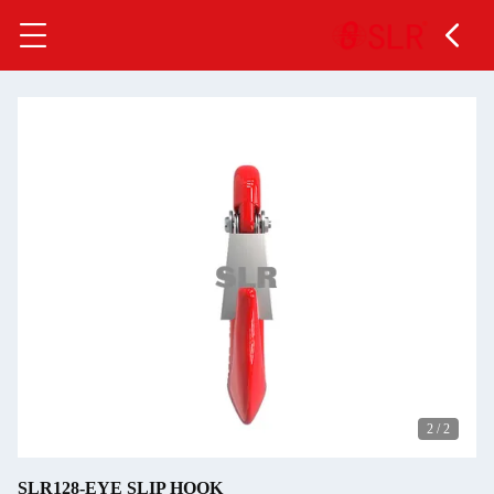
2
/
2
SLR128-EYE SLIP HOOK