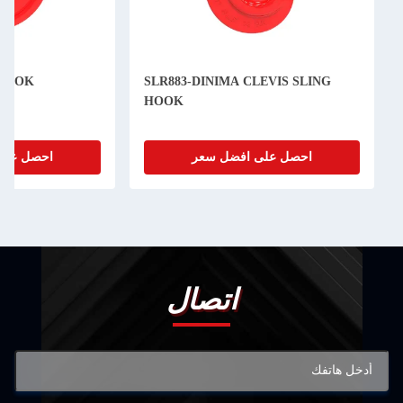
VIS C HOOK
SLR883-DINIMA CLEVIS SLING
HOOK
احصل على افضل سعر
احصل على افضل
اتصال