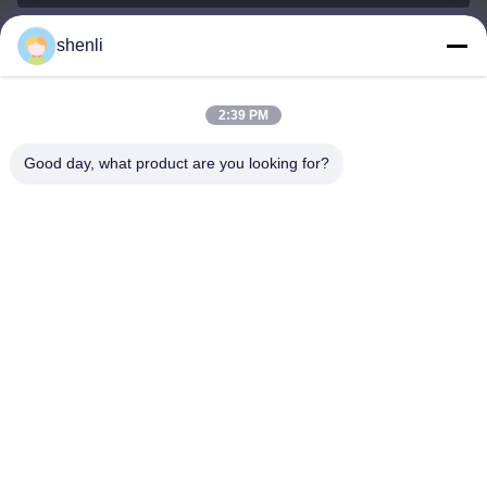
shenli
shenli@shenlirigging.com
Email
2:39 PM
Good day, what product are you looking for?
0086-400-0537-777
Telefono
Shandong Shenli Rigging Co., Ltd.