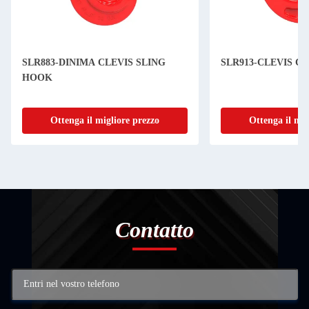
SLR883-DINIMA CLEVIS SLING
SLR913-CLEVIS C
HOOK
Ottenga il migliore prezzo
Ottenga il mig
Contatto