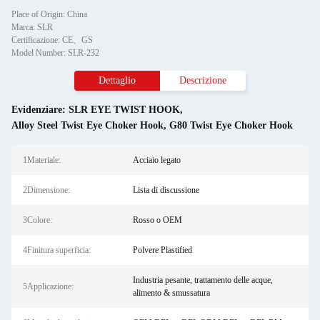
Place of Origin: China
Marca: SLR
Certificazione: CE、GS
Model Number: SLR-232
Dettaglio
Descrizione
Evidenziare:
SLR EYE TWIST HOOK
,
Alloy Steel Twist Eye Choker Hook
,
G80 Twist Eye Choker Hook
1Materiale:
Acciaio legato
2Dimensione:
Lista di discussione
3Colore:
Rosso o OEM
4Finitura superficia:
Polvere Plastified
Industria pesante, trattamento delle acque,
5Applicazione:
alimento & smussatura