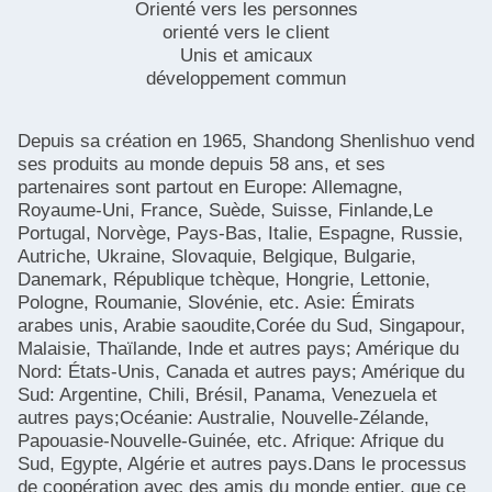
Orienté vers les personnes
orienté vers le client
Unis et amicaux
développement commun
Depuis sa création en 1965, Shandong Shenlishuo vend
ses produits au monde depuis 58 ans, et ses
partenaires sont partout en Europe: Allemagne,
Royaume-Uni, France, Suède, Suisse, Finlande,Le
Portugal, Norvège, Pays-Bas, Italie, Espagne, Russie,
Autriche, Ukraine, Slovaquie, Belgique, Bulgarie,
Danemark, République tchèque, Hongrie, Lettonie,
Pologne, Roumanie, Slovénie, etc. Asie: Émirats
arabes unis, Arabie saoudite,Corée du Sud, Singapour,
Malaisie, Thaïlande, Inde et autres pays; Amérique du
SOUMETTRE
Nord: États-Unis, Canada et autres pays; Amérique du
Sud: Argentine, Chili, Brésil, Panama, Venezuela et
autres pays;Océanie: Australie, Nouvelle-Zélande,
Papouasie-Nouvelle-Guinée, etc. Afrique: Afrique du
Sud, Egypte, Algérie et autres pays.Dans le processus
de coopération avec des amis du monde entier, que ce