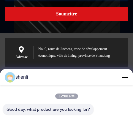
Soumettre
No. 9, route de Jiacheng, zone de développement
économique, ville de Jining, province de Shandong
Adresse
shenli
shenli@shenlirigging.com
Email
12:08 PM
Good day, what product are you looking for?
0086-400-0537-777
Téléphone