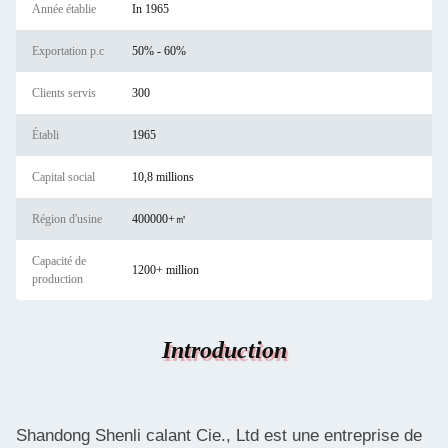
Année établie
In 1965
Exportation p.c
50% - 60%
Clients servis
300
Établi
1965
Capital social
10,8 millions
Région d'usine
400000+㎡
Capacité de
1200+ million
production
Introduction
Shandong Shenli calant Cie., Ltd est une entreprise de