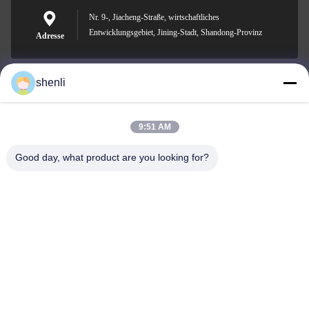
Nr. 9-, Jiacheng-Straße, wirtschaftliches
Entwicklungsgebiet, Jining-Stadt, Shandong-Provinz
Adresse
shenli
shenli@shenlirigging.com
Email
9:51 AM
Good day, what product are you looking for?
0086-400-0537-777
Telefon
Shandong Shenli Rigging Co., Ltd.