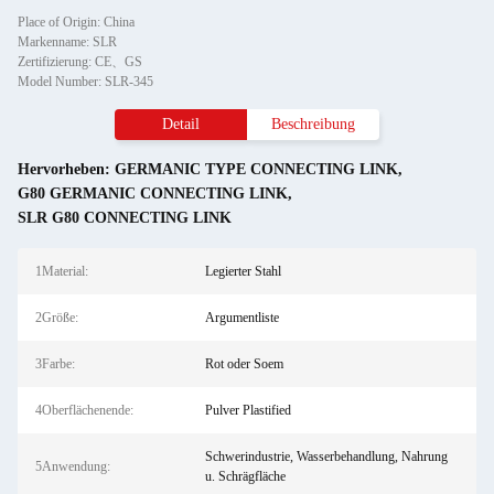
Place of Origin: China
Markenname: SLR
Zertifizierung: CE、GS
Model Number: SLR-345
Detail
Beschreibung
Hervorheben:
GERMANIC TYPE CONNECTING LINK
,
G80 GERMANIC CONNECTING LINK
,
SLR G80 CONNECTING LINK
1Material:
Legierter Stahl
2Größe:
Argumentliste
3Farbe:
Rot oder Soem
4Oberflächenende:
Pulver Plastified
Schwerindustrie, Wasserbehandlung, Nahrung
5Anwendung:
u. Schrägfläche