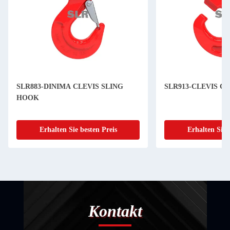
SLR883-DINIMA CLEVIS SLING
SLR913-CLEVIS C
HOOK
Erhalten Sie besten Preis
Erhalten Sie 
Kontakt