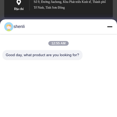
Số 9, Đường Jiacheng, Khu Phát triển Kinh tế, Thành phố
Tế Ninh, Tỉnh Sơn Đông
Địa chỉ
shenli
shenli@shenlirigging.com
E-mail
12:55 AM
Good day, what product are you looking for?
0086-400-0537-777
Điện thoại
Shandong Shenli Rigging Co., Ltd.