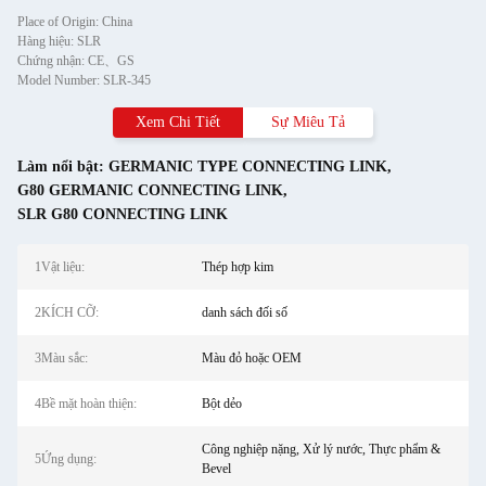
Place of Origin: China
Hàng hiệu: SLR
Chứng nhận: CE、GS
Model Number: SLR-345
Xem Chi Tiết
Sự Miêu Tả
Làm nổi bật:
GERMANIC TYPE CONNECTING LINK
,
G80 GERMANIC CONNECTING LINK
,
SLR G80 CONNECTING LINK
1Vật liệu:
Thép hợp kim
2KÍCH CỠ:
danh sách đối số
3Màu sắc:
Màu đỏ hoặc OEM
4Bề mặt hoàn thiện:
Bột dẻo
Công nghiệp nặng, Xử lý nước, Thực phẩm &
5Ứng dụng:
Bevel