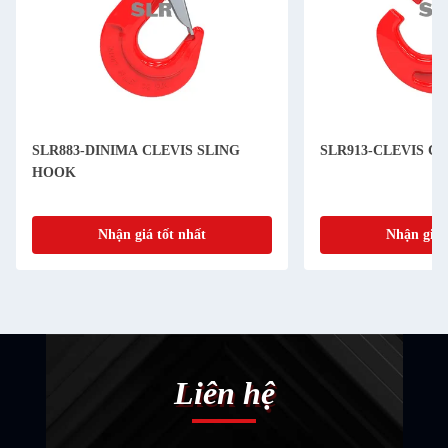
SLR883-DINIMA CLEVIS SLING
SLR913-CLEVIS C
HOOK
Nhận giá tốt nhất
Nhận giá 
Liên hệ