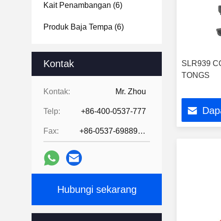
Kait Penambangan
(6)
Produk Baja Tempa
(6)
Kontak
SLR939 C
TONGS
Kontak:
Mr. Zhou
Dap
Telp:
+86-400-0537-777
Fax:
+86-0537-6988978
Hubungi sekarang