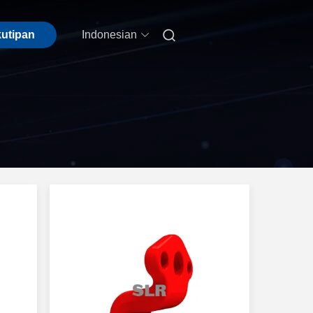

kutipan
Indonesian