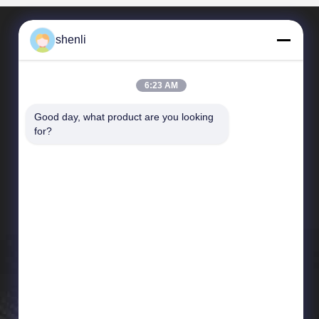
shenli
6:23 AM
Good day, what product are you looking 
for?
Tautan langsung
Profil Perusahaan
Kontrol kualitas
Sitemap
Kebijakan pribadi