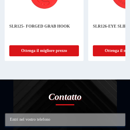
SLR125- FORGED GRAB HOOK
SLR126-EYE SLIP
Ottenga il migliore prezzo
Ottenga il mig
Contatto