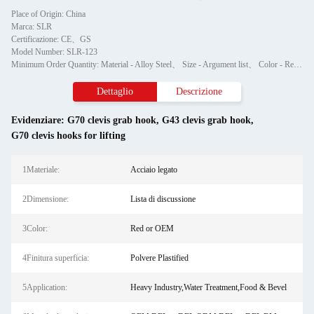
Place of Origin: China
Marca: SLR
Certificazione: CE、GS
Model Number: SLR-123
Minimum Order Quantity: Material - Alloy Steel、 Size - Argument list、 Color - Red or OEM、 Surface finish - Powder Plastified、 Application - Heavy Industry,Water Treatment,Food & Bevel、 Production Method - BM、ODM、OEM
Dettaglio
Descrizione
Evidenziare:
G70 clevis grab hook
,
G43 clevis grab hook
,
G70 clevis hooks for lifting
1Materiale:
Acciaio legato
2Dimensione:
Lista di discussione
3Color:
Red or OEM
4Finitura superficia:
Polvere Plastified
5Application:
Heavy Industry,Water Treatment,Food & Bevel