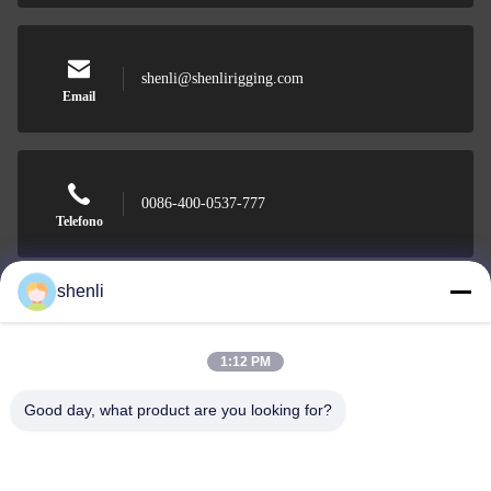
shenli@shenlirigging.com
Email
0086-400-0537-777
Telefono
shenli
Shandong Shenli Rigging Co., Ltd.
1:12 PM
Good day, what product are you looking for?