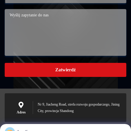
Zatwierdź
Nr 9, Jiacheng Road, strefa rozwoju gospodarczego, Jining
City, prowincja Shandong
Adres