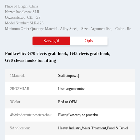
Place of Origin: China
Nazwa handlowa: SLR
Orzecznictwo: CE、GS
Model Number: SLR-123
Minimum Order Quantity: Material - Alloy Steel、 Size - Argument list、 Color - Red or OEM、 Surface finish - Powder Plastified、 Application - Heavy Industry,Water Treatment,Food & Bevel、 Production Method - BM、ODM、OEM
Szczegół
Opis
Podkreślić:
G70 clevis grab hook
,
G43 clevis grab hook
,
G70 clevis hooks for lifting
1Materiał:
Stali stopowej
2ROZMIAR:
Lista argumentów
3Color:
Red or OEM
4Wykończenie powierzchni:
Plastyfikowany w proszku
5Application:
Heavy Industry,Water Treatment,Food & Bevel