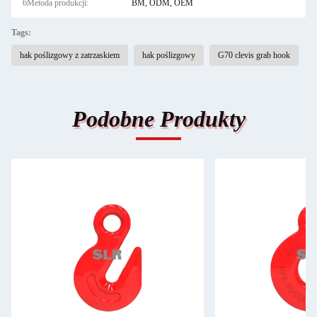
6Metoda produkcji:
BM, ODM, OEM
Tags:
hak poślizgowy z zatrzaskiem
hak poślizgowy
G70 clevis grab hook
Podobne Produkty