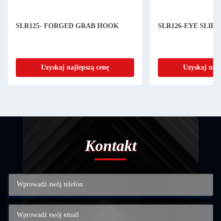
SLR125- FORGED GRAB HOOK
SLR126-EYE SLIP
Uzyskaj najlepszą cenę
Uzyskaj najl
Kontakt