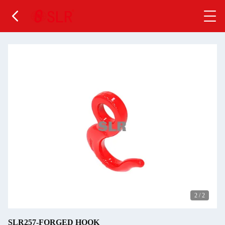
2
/
2
SLR257-FORGED HOOK