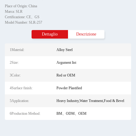
Place of Origin: China
Marca: SLR
Certificazione: CE、GS
Model Number: SLR-257
Dettaglio
Descrizione
1Material:
Alloy Steel
2Size:
Argument list
3Color:
Red or OEM
4Surface finish:
Powder Plastified
5Application:
Heavy Industry,Water Treatment,Food & Bevel
6Production Method:
BM、ODM、OEM