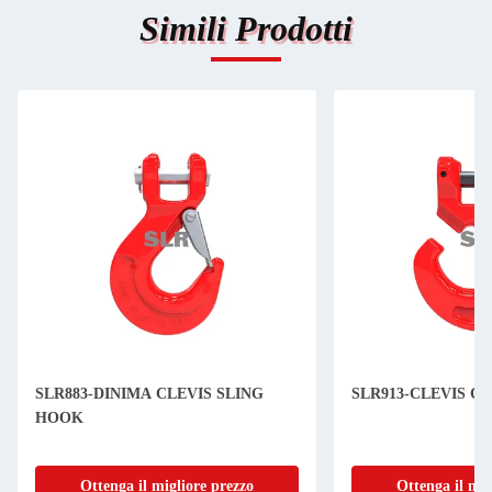
Simili Prodotti
SLR883-DINIMA CLEVIS SLING
SLR913-CLEVIS C
HOOK
Ottenga il migliore prezzo
Ottenga il mig