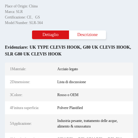
Place of Origin: China
Marca: SLR
Certificazione: CE、GS
Model Number: SLR-564
Dettaglio
Descrizione
Evidenziare:
UK TYPE CLEVIS HOOK
,
G80 UK CLEVIS HOOK
,
SLR G80 UK CLEVIS HOOK
1Materiale:
Acciaio legato
2Dimensione:
Lista di discussione
3Colore:
Rosso o OEM
4Finitura superficia:
Polvere Plastified
Industria pesante, trattamento delle acque,
5Applicazione:
alimento & smussatura