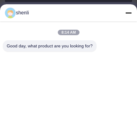
shenli
shenli@shenlirigging.com
Email
8:14 AM
Good day, what product are you looking for?
0086-400-0537-777
Telefono
Shandong Shenli Rigging Co., Ltd.