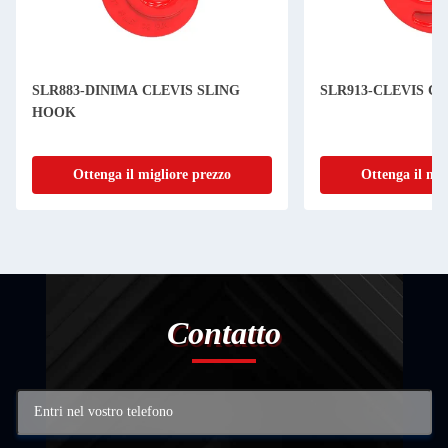
SLR883-DINIMA CLEVIS SLING
SLR913-CLEVIS C
HOOK
Ottenga il migliore prezzo
Ottenga il mig
Contatto