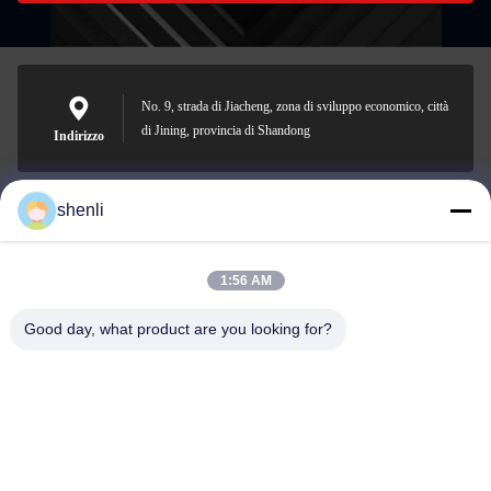
No. 9, strada di Jiacheng, zona di sviluppo economico, città
di Jining, provincia di Shandong
Indirizzo
shenli
shenli@shenlirigging.com
Email
1:56 AM
Good day, what product are you looking for?
0086-400-0537-777
Telefono