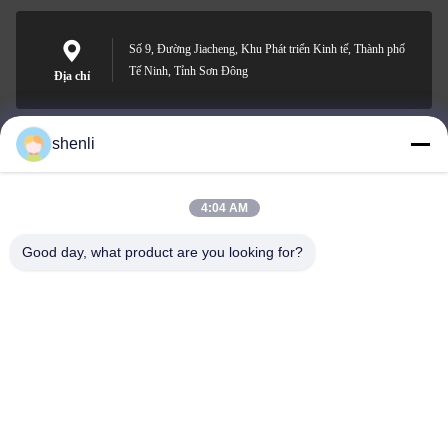
Số 9, Đường Jiacheng, Khu Phát triển Kinh tế, Thành phố
Tế Ninh, Tỉnh Sơn Đông
Địa chỉ
shenli
shenli@shenlirigging.com
E-mail
4:04 AM
Good day, what product are you looking for?
0086-400-0537-777
Điện thoại
Shandong Shenli Rigging Co., Ltd.