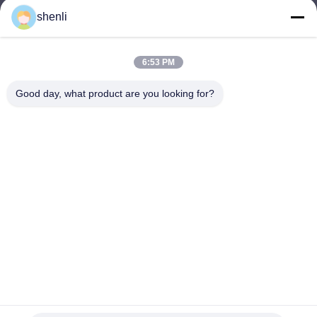
shenli
shenli@shenlirigging.com
이메일
6:53 PM
Good day, what product are you looking for?
0086-400-0537-777
전화기
Shandong Shenli Rigging Co., Ltd.