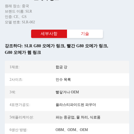
원래 장소: 중국
브랜드 이름: SLR
인증: CE、GS
모델 번호: SLR-002
세부사항
기술
강조하다:
SLR G80 오메가 링크
,
빨간 G80 오메가 링크
,
G80 오메가 웹 링크
1재료:
합금 강
2사이즈:
인수 목록
3색:
빨갛거나 OEM
4표면가공도:
플라스티파이드된 파우더
5애플리케이션:
파는 중공업, 물 처리, 식료품
6생산 방법:
OBM、ODM、OEM