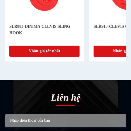
SLR883-DINIMA CLEVIS SLING
SLR913-CLEVIS C
HOOK
Nhận giá tốt nhất
Nhận giá 
Liên hệ