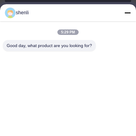
shenli
shenli@shenlirigging.com
E-mail
5:29 PM
Good day, what product are you looking for?
0086-400-0537-777
Điện thoại
Shandong Shenli Rigging Co., Ltd.