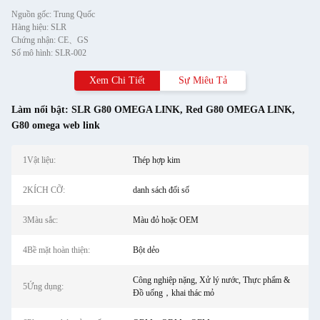
Nguồn gốc: Trung Quốc
Hàng hiệu: SLR
Chứng nhận: CE、GS
Số mô hình: SLR-002
Xem Chi Tiết
Sự Miêu Tả
Làm nổi bật:
SLR G80 OMEGA LINK
,
Red G80 OMEGA LINK
,
G80 omega web link
1Vật liệu:
Thép hợp kim
2KÍCH CỠ:
danh sách đối số
3Màu sắc:
Màu đỏ hoặc OEM
4Bề mặt hoàn thiện:
Bột dẻo
Công nghiệp nặng, Xử lý nước, Thực phẩm &
5Ứng dụng:
Đồ uống，khai thác mỏ