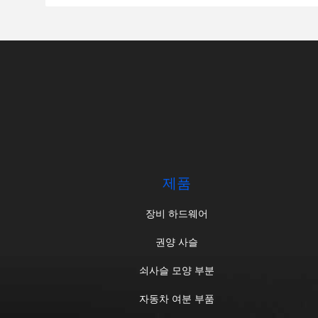
제품
장비 하드웨어
권양 사슬
쇠사슬 모양 부분
자동차 여분 부품