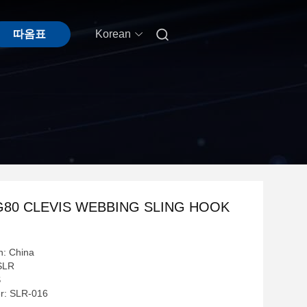

따옴표
Korean
G80 CLEVIS WEBBING SLING HOOK
n: China
SLR
S
r: SLR-016