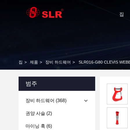
집
집
>
제품
>
장비 하드웨어
>
SLR016-G80 CLEVIS WEB
범주
장비 하드웨어
(368)
권양 사슬
(2)
마이닝 훅
(6)