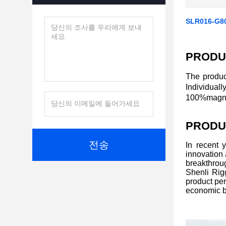
SLR016-G8
PRODU
The produc
Individual
100%magnaf
PRODU
전송
In recent 
innovation
breakthroug
Shenli Rigg
product per
economic b