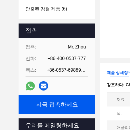
안출된 강철 제품
(6)
접촉
접촉:
Mr. Zhou
전화:
+86-400-0537-777
팩스:
+86-0537-6988978
제품 상세정
강조하다:
G
재료:
지금 접촉하세요
색:
우리를 메일링하세요
애플리