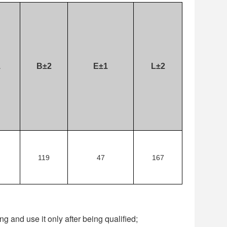
1
B±2
E±1
L±2
119
47
167
g and use it only after being qualified;