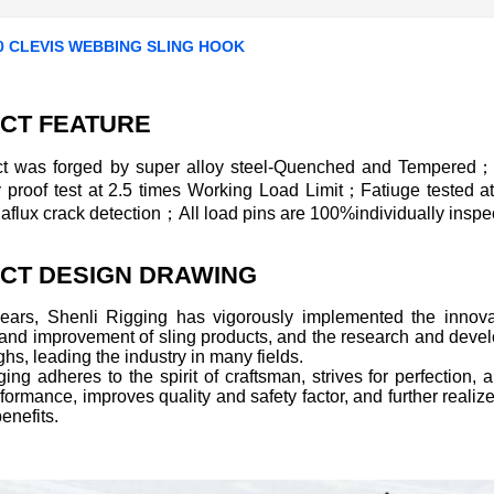
0 CLEVIS WEBBING SLING HOOK
CT FEATURE
t was forged by super alloy steel-Quenched and Tempered；
ly proof test at 2.5 times Working Load Limit；Fatiuge tested 
lux crack detection；All load pins are 100%individually inspec
CT DESIGN DRAWING
years, Shenli Rigging has vigorously implemented the innovat
 and improvement of sling products, and the research and deve
hs, leading the industry in many fields.
ing adheres to the spirit of craftsman, strives for perfection
formance, improves quality and safety factor, and further realize
enefits.