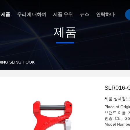
제품
우리에 대하여
제품 우위
뉴스
연락하다
제품
BING SLING HOOK
SLR016-
제품 상세정보
Place of Origi
브랜드 이름: 
인증: CE、G
Model Numbe