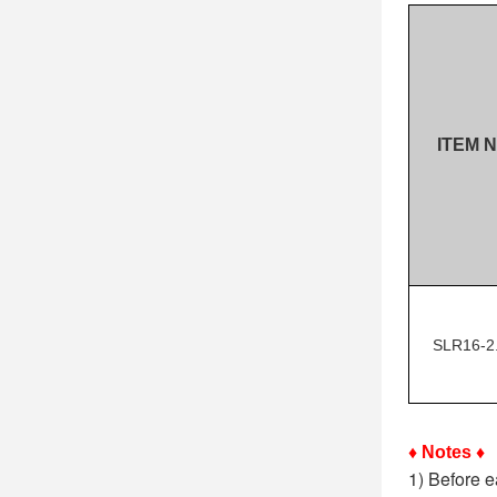
ITEM N
SLR16-2
♦ Notes ♦
1) Before e