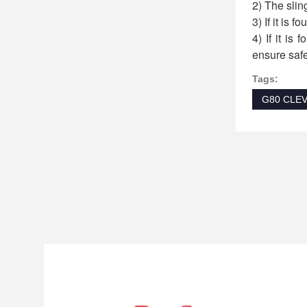
2) The slin
3) If it is 
4) If it is
ensure safe
Tags:
G80 CLE