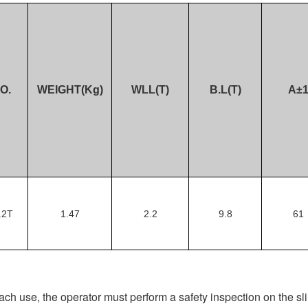
O.
WEIGHT(Kg)
WLL(T)
B.L(T)
A±
.2T
1.47
2.2
9.8
61
ach use, the operator must perform a safety inspection on the slin