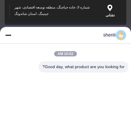
شماره 9، جاده جیاچنگ، منطقه توسعه اقتصادی، شهر
جینینگ، استان شاندونگ
نشانی
shenli
shenli@shenlirigging.com
پست الکترونیک
10:02 AM
Good day, what product are you looking for?
0086-400-0537-777
تلفن
Shandong Shenli Rigging Co., Ltd.