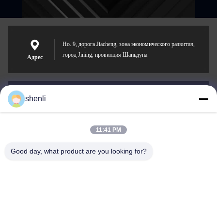
Но. 9, дорога Jiacheng, зона экономического развития,
город Jining, провинция Шаньдуна
Адрес
shenli
shenli@shenlirigging.com
Электронная
почта
11:41 PM
Good day, what product are you looking for?
0086-400-0537-777
Телефон