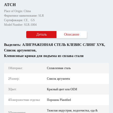
ATCH
Place of Origin: China
Фирменное наименование: SLR
Сертификация: CE、GS
Model Number: SLR-1004
Деталь
Описание
Выделить:
АЛИГРАЖЕННАЯ СТЕЛЬ КЛЕВИС СЛИНГ ХУК
,
Список аргументов
,
Клевисовые крюки для подъема из сплава стали
1Материал:
Сплавленная сталь
2Размер:
Список аргумента
3Цвет:
Красный цвет или OEM
4Поверхностная отделка:
Порошок Plastified
Тяжелая индустрия, водоочистка, еда &
5Применение: