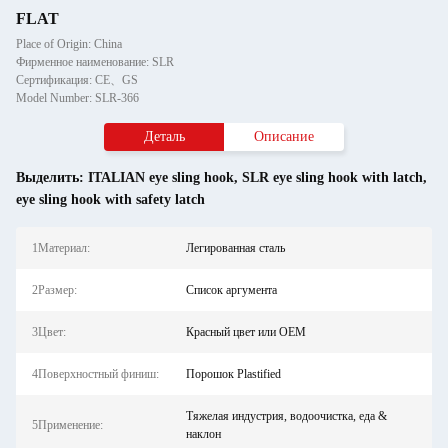
FLAT
Place of Origin: China
Фирменное наименование: SLR
Сертификация: CE、GS
Model Number: SLR-366
Деталь
Описание
Выделить:
ITALIAN eye sling hook
,
SLR eye sling hook with latch
,
eye sling hook with safety latch
1Материал:
Легированная сталь
2Размер:
Список аргумента
3Цвет:
Красный цвет или OEM
4Поверхностный финиш:
Порошок Plastified
Тяжелая индустрия, водоочистка, еда &
5Применение:
наклон