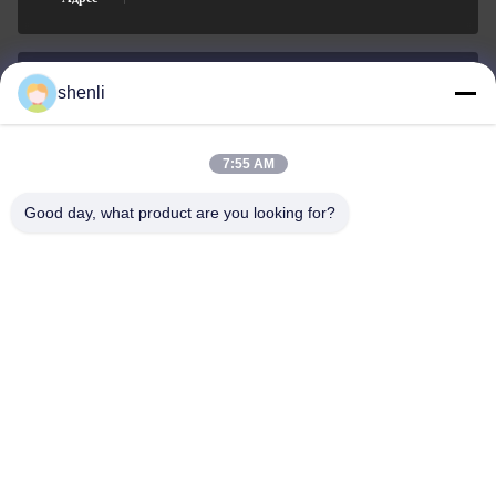
shenli
shenli@shenlirigging.com
Электронная
почта
7:55 AM
Good day, what product are you looking for?
0086-400-0537-777
Телефон
Shandong Shenli Rigging Co., Ltd.