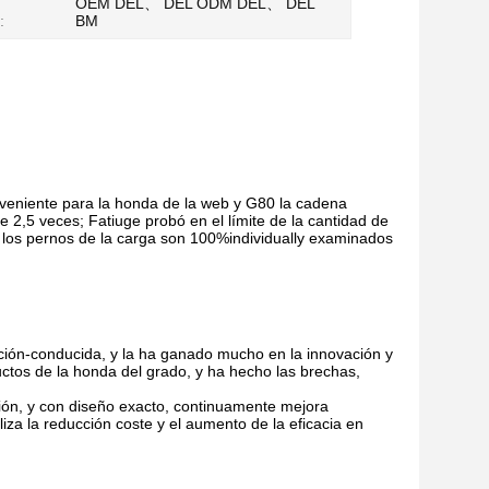
OEM DEL、 DEL ODM DEL、 DEL
:
BM
veniente para la honda de la web y G80 la cadena
 2,5 veces; Fatiuge probó en el límite de la cantidad de
 los pernos de la carga son 100%individually examinados
ación-conducida, y la ha ganado mucho en la innovación y
uctos de la honda del grado, y ha hecho las brechas,
cción, y con diseño exacto, continuamente mejora
iza la reducción coste y el aumento de la eficacia en