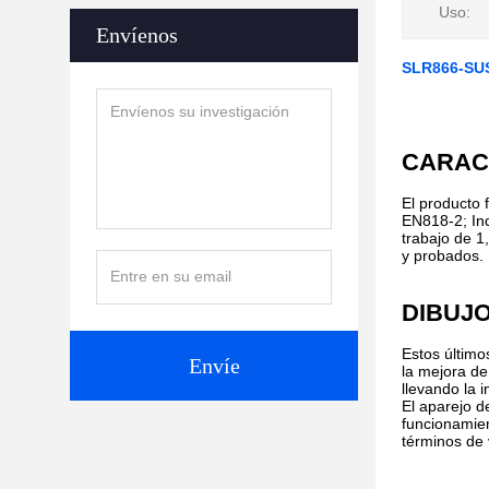
Uso:
Envíenos
SLR866-SU
CARAC
El producto 
EN818-2; Ind
trabajo de 1
y probados.
DIBUJ
Estos último
Envíe
la mejora de
llevando la 
El aparejo d
funcionamien
términos de