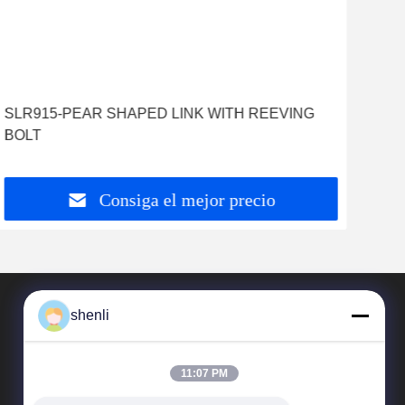
SLR915-PEAR SHAPED LINK WITH REEVING
T
BOLT
Consiga el mejor precio
shenli
11:07 PM