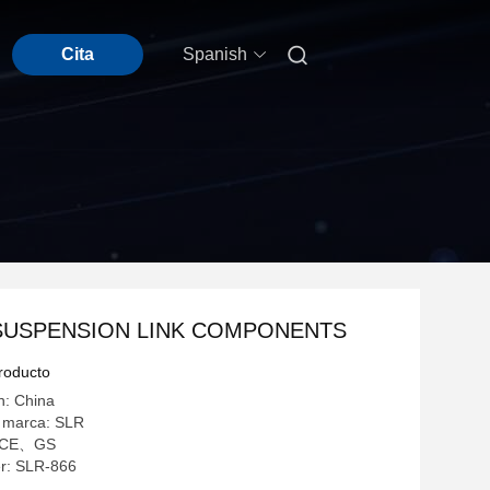

Cita
Spanish
SUSPENSION LINK COMPONENTS
producto
n: China
 marca: SLR
n: CE、GS
r: SLR-866