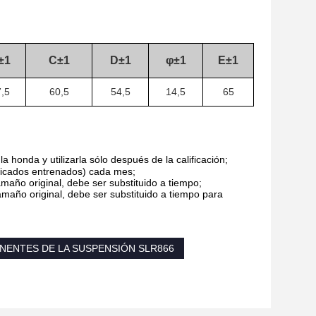
±1
C±1
D±1
φ±1
E±1
,5
60,5
54,5
14,5
65
 honda y utilizarla sólo después de la calificación;
ificados entrenados) cada mes;
maño original, debe ser substituido a tiempo;
maño original, debe ser substituido a tiempo para
ENTES DE LA SUSPENSIÓN SLR866