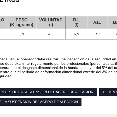
LO
PESO
VOLUNTAD
B.L
A±1
B
(Kilogramo)
(t)
(t)
6
1,76
4,6
6,9
152
57
cada uso, el operador debe realizar una inspección de la seguridad en la
se debe examinar regularmente por los profesionales (personales cal
uentra que el desgaste dimensional de la honda es mayor del 5% del ta
uentra que el periodo de deformación dimensional excede del 3% del ta
guridad.
NTES DE LA SUSPENSIÓN DEL ACERO DE ALEACIÓN
COMPON
E LA SUSPENSIÓN DEL ACERO DE ALEACIÓN