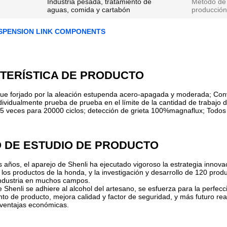
Industria pesada, tratamiento de
Método de
aguas, comida y cartabón
producción
SPENSION LINK COMPONENTS
TERÍSTICA DE PRODUCTO
fue forjado por la aleación estupenda acero-apagada y moderada; Con
ividualmente prueba de prueba en el límite de la cantidad de trabajo de
,5 veces para 20000 ciclos; detección de grieta 100%magnaflux; Todos
O DE ESTUDIO DE PRODUCTO
s años, el aparejo de Shenli ha ejecutado vigoroso la estrategia innov
 los productos de la honda, y la investigación y desarrollo de 120 prod
industria en muchos campos.
e Shenli se adhiere al alcohol del artesano, se esfuerza para la perfe
to de producto, mejora calidad y factor de seguridad, y más futuro real
 ventajas económicas.