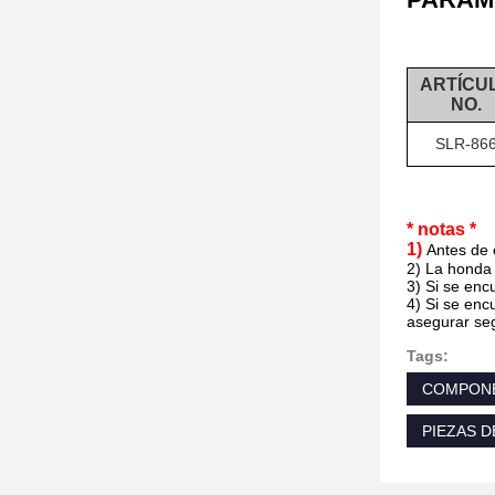
ARTÍCU
NO.
SLR-86
* notas *
1)
Antes de 
2) La honda 
3) Si se enc
4) Si se enc
asegurar se
Tags:
COMPONE
PIEZAS D