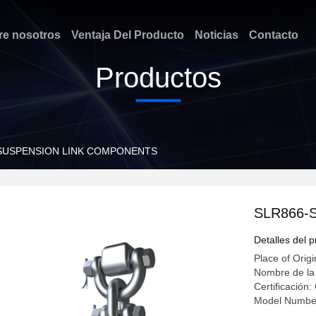
re nosotros
Ventaja Del Producto
Noticias
Contacto
Productos
SUSPENSION LINK COMPONENTS
SLR866-
Detalles del 
Place of Origi
Nombre de la
Certificació
Model Numbe