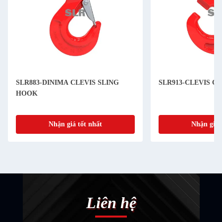
SLR883-DINIMA CLEVIS SLING
SLR913-CLEVIS C
HOOK
Nhận giá tốt nhất
Nhận giá 
Liên hệ