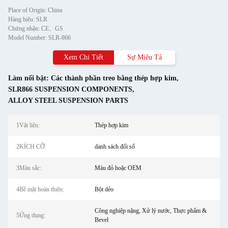
Place of Origin: China
Hàng hiệu: SLR
Chứng nhận: CE、GS
Model Number: SLR-866
Xem Chi Tiết
Sự Miêu Tả
Làm nổi bật:
Các thành phần treo bằng thép hợp kim
,
SLR866 SUSPENSION COMPONENTS
,
ALLOY STEEL SUSPENSION PARTS
1Vật liệu:
Thép hợp kim
2KÍCH CỠ:
danh sách đối số
3Màu sắc:
Màu đỏ hoặc OEM
4Bề mặt hoàn thiện:
Bột dẻo
Công nghiệp nặng, Xử lý nước, Thực phẩm &
5Ứng dụng:
Bevel