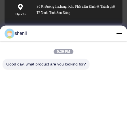
Số 9, Đường Jiacheng, Khu Phát triển Kinh tế, Thành phố
Tế Ninh, Tỉnh Sơn Đông
Địa chỉ
shenli
shenli@shenlirigging.com
E-mail
5:39 PM
Good day, what product are you looking for?
0086-400-0537-777
Điện thoại
Shandong Shenli Rigging Co., Ltd.