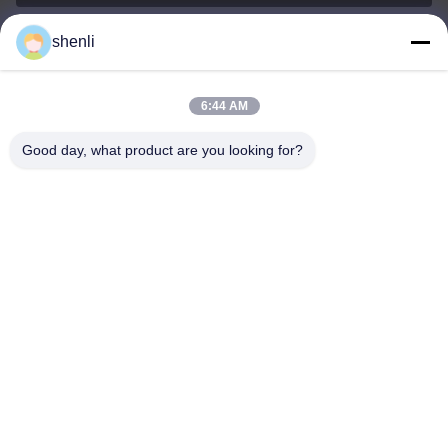
shenli
shenli@shenlirigging.com
Email
6:44 AM
Good day, what product are you looking for?
0086-400-0537-777
Teléfono
Shandong Shenli Rigging Co., Ltd.