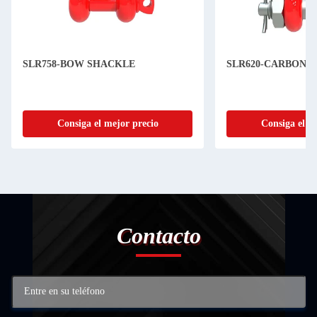
SLR758-BOW SHACKLE
SLR620-CARBON 
Consiga el mejor precio
Consiga el m
Contacto