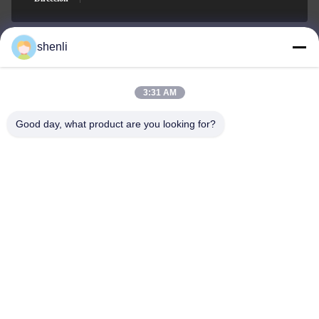
shenli
shenli@shenlirigging.com
Email
3:31 AM
Good day, what product are you looking for?
0086-400-0537-777
Teléfono
Shandong Shenli Rigging Co., Ltd.