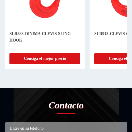
SLR883-DINIMA CLEVIS SLING
SLR913-CLEVIS C
HOOK
Consiga el mejor precio
Consiga el m
Contacto