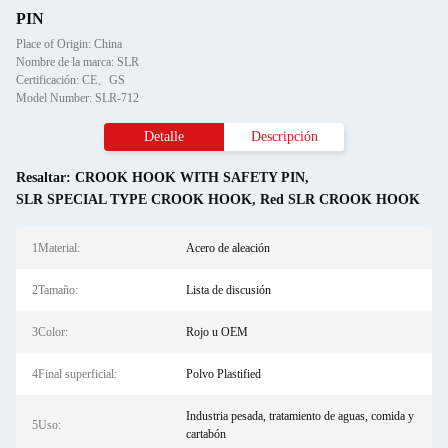
PIN
Place of Origin: China
Nombre de la marca: SLR
Certificación: CE、GS
Model Number: SLR-712
Detalle
Descripción
Resaltar:
CROOK HOOK WITH SAFETY PIN
,
SLR SPECIAL TYPE CROOK HOOK
,
Red SLR CROOK HOOK
1Material:
Acero de aleación
2Tamaño:
Lista de discusión
3Color:
Rojo u OEM
4Final superficial:
Polvo Plastified
Industria pesada, tratamiento de aguas, comida y
5Uso:
cartabón