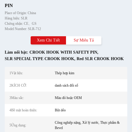
PIN
Place of Origin: China
Hàng hiệu: SLR
Chứng nhận: CE、GS
Model Number: SLR-712
Xem Chi Tiết
Sự Miêu Tả
Làm nổi bật:
CROOK HOOK WITH SAFETY PIN
,
SLR SPECIAL TYPE CROOK HOOK
,
Red SLR CROOK HOOK
1Vật liệu:
Thép hợp kim
2KÍCH CỠ:
danh sách đối số
3Màu sắc:
Màu đỏ hoặc OEM
4Bề mặt hoàn thiện:
Bột dẻo
Công nghiệp nặng, Xử lý nước, Thực phẩm &
5Ứng dụng:
Bevel