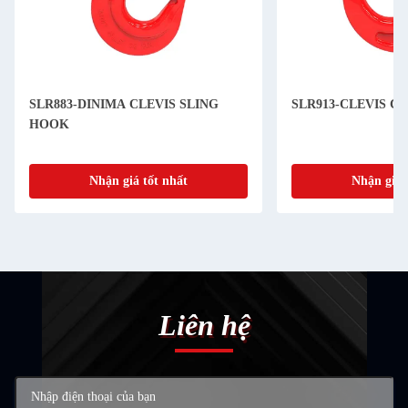
SLR883-DINIMA CLEVIS SLING
SLR913-CLEVIS C
HOOK
Nhận giá tốt nhất
Nhận giá 
Liên hệ