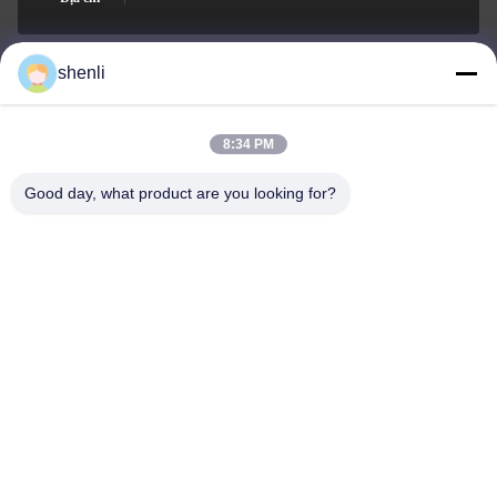
shenli
shenli@shenlirigging.com
E-mail
8:34 PM
Good day, what product are you looking for?
0086-400-0537-777
Điện thoại
Shandong Shenli Rigging Co., Ltd.