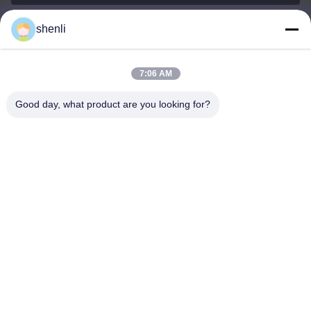
shenli
shenli@shenlirigging.com
อีเมล
7:06 AM
Good day, what product are you looking for?
0086-400-0537-777
โทรศัพท์
Shandong Shenli Rigging Co., Ltd.