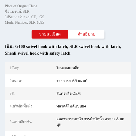
Place of Origin: China
ชื่อแบรนด์: SLR
ได้รับการรับรอง: CE、GS
Model Number: SLR-1095
รายละเอียด
คำอธิบาย
เน้น:
G100 swivel hook with latch
,
SLR swivel hook with latch
,
Shenli swivel hook with safety latch
1วัสดุ:
โลหะผสมเหล็ก
2ขนาด:
รายการอาร์กิวเมนต์
3สี:
สีแดงหรือ OEM
4เสร็จสิ้นพื้นผิว:
พลาสติไฟด์แบบผง
อุตสาหกรรมหนัก การบำบัดน้ำ อาหาร & ยก
5แอปพลิเคชัน:
นูน