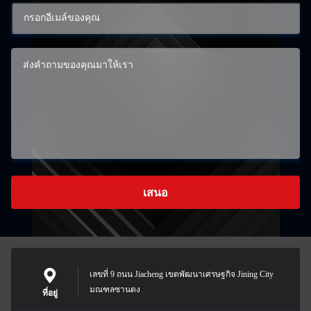
เสนอ
เลขที่ 9 ถนน Jiacheng เขตพัฒนาเศรษฐกิจ Jining City
มณฑลซานตง
ที่อยู่