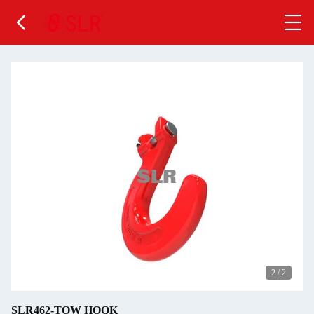
2
/
2
SLR462-TOW HOOK