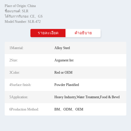
Place of Origin: China
ชื่อแบรนด์: SLR
ได้รับการรับรอง: CE、GS
Model Number: SLR-472
รายละเอียด
คำอธิบาย
1Material:
Alloy Steel
2Size:
Argument list
3Color:
Red or OEM
4Surface finish:
Powder Plastified
5Application:
Heavy Industry,Water Treatment,Food & Bevel
6Production Method:
BM、ODM、OEM