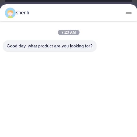
shenli
shenli@shenlirigging.com
อีเมล
7:23 AM
Good day, what product are you looking for?
0086-400-0537-777
โทรศัพท์
Shandong Shenli Rigging Co., Ltd.