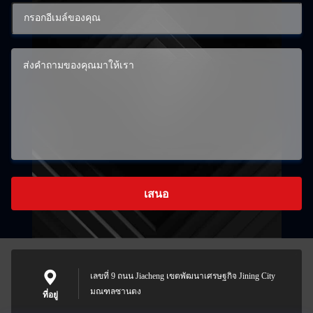
เสนอ
เลขที่ 9 ถนน Jiacheng เขตพัฒนาเศรษฐกิจ Jining City
มณฑลซานตง
ที่อยู่