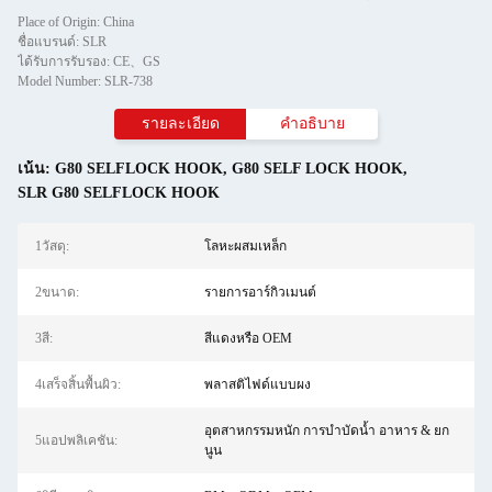
Place of Origin: China
ชื่อแบรนด์: SLR
ได้รับการรับรอง: CE、GS
Model Number: SLR-738
รายละเอียด
คำอธิบาย
เน้น:
G80 SELFLOCK HOOK
,
G80 SELF LOCK HOOK
,
SLR G80 SELFLOCK HOOK
1วัสดุ:
โลหะผสมเหล็ก
2ขนาด:
รายการอาร์กิวเมนต์
3สี:
สีแดงหรือ OEM
4เสร็จสิ้นพื้นผิว:
พลาสติไฟด์แบบผง
อุตสาหกรรมหนัก การบำบัดน้ำ อาหาร & ยก
5แอปพลิเคชัน:
นูน