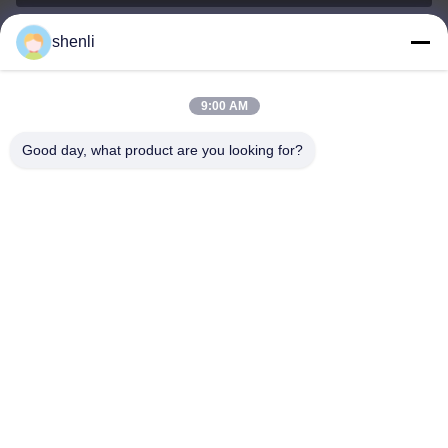
shenli
shenli@shenlirigging.com
e-posta
9:00 AM
Good day, what product are you looking for?
0086-400-0537-777
Telefon
Shandong Shenli Rigging Co., Ltd.