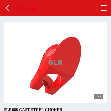
2
/
2
SLR668-CAST STEEL CHOKER