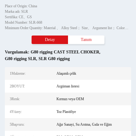
Place of Origin: China
Marka adı: SLR
Sertifika: CE、GS
Model Number: SLR-668
Minimum Order Quantity: Material 、 Alloy Steel； Size、 Argument list； Color、 Red or OEM； Surface finish、 Powder Plastified； Application、 Heavy Industry,Water Treatment,Food & Bevel； Production Method、 BM、ODM、OEM；
Detay
Tanım
Vurgulamak:
G80 rigging CAST STEEL CHOKER
,
G80 rigging SLR
,
SLR G80 rigging
1Malzeme:
Alaşımlı çelik
2BOYUT:
Argüman listesi
3Renk:
Kırmızı veya OEM
4Yüzey:
Toz Plastifiye
5Başvuru:
Ağır Sanayi, Su Arıtma, Gıda ve Eğim