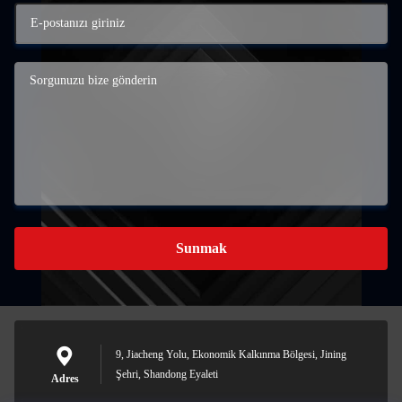
Sunmak
9, Jiacheng Yolu, Ekonomik Kalkınma Bölgesi, Jining
Şehri, Shandong Eyaleti
Adres