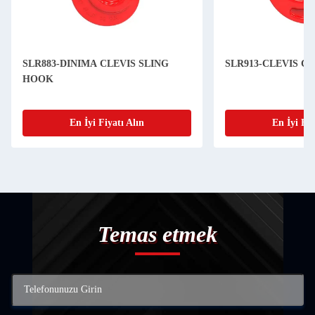
SLR883-DINIMA CLEVIS SLING
SLR913-CLEVIS C
HOOK
En İyi Fiyatı Alın
En İyi Fiy
Temas etmek