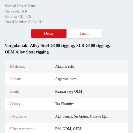
Place of Origin: China
Marka adı: SLR
Sertifika: CE、GS
Model Number: SLR-1011
Detay
Tanım
Vurgulamak:
Alloy Steel G100 rigging
,
SLR G100 rigging
,
OEM Alloy Steel rigging
1Malzeme:
Alaşımlı çelik
2Boyut:
Argüman listesi
3Renk:
Kırmızı veya OEM
4Yüzey:
Toz Plastifiye
5Uygulama:
Ağır Sanayi, Su Arıtma, Gıda ve Eğim
6Üretim yöntemi:
BM, ODM, OEM