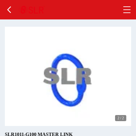
2
/
2
SLR1011-G100 MASTER LINK