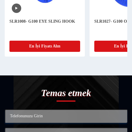
SLR1008- G100 EYE SLING HOOK
SLR1027- G100 O
En İyi Fiyatı Alın
En İyi Fiy
Temas etmek