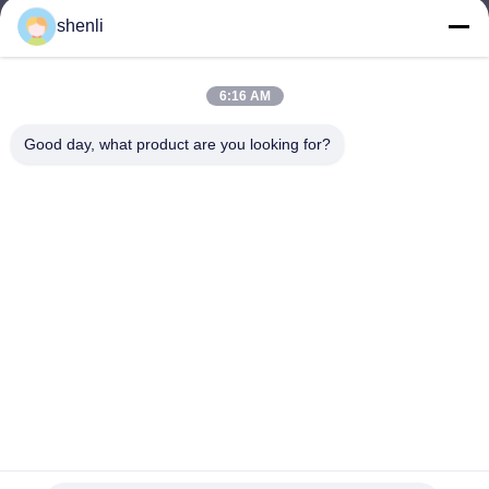
shenli
shenli@shenlirigging.com
e-posta
6:16 AM
Good day, what product are you looking for?
0086-400-0537-777
Telefon
Shandong Shenli Rigging Co., Ltd.