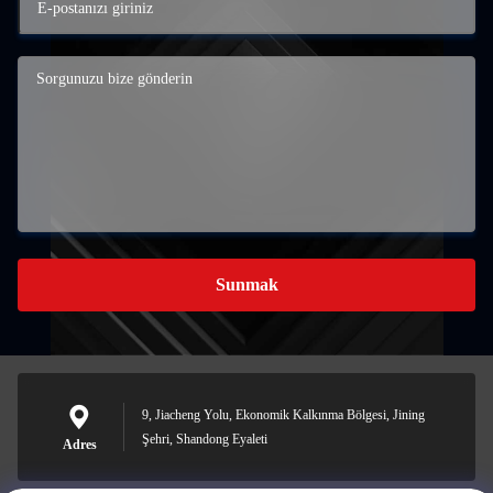
Sunmak
9, Jiacheng Yolu, Ekonomik Kalkınma Bölgesi, Jining
Şehri, Shandong Eyaleti
Adres