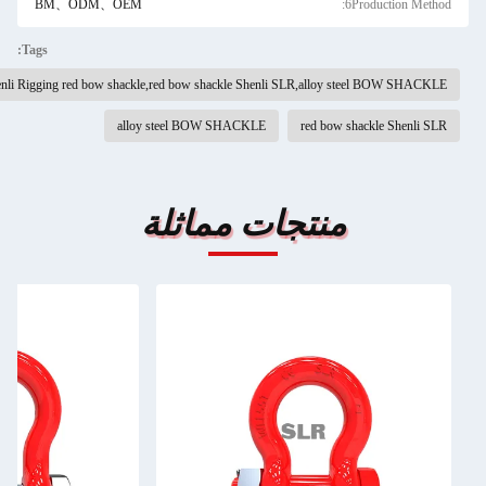
BM、ODM、OEM
6Production Method:
Tags:
Shenli Rigging red bow shackle,red bow shackle Shenli SLR,alloy steel BOW SHACKLE
alloy steel BOW SHACKLE
red bow shackle Shenli SLR
منتجات مماثلة