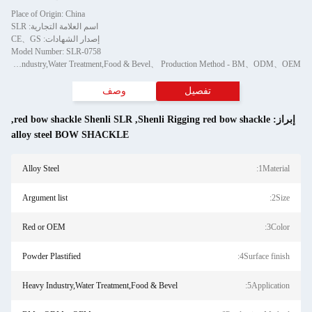
Place of Origin: China
اسم العلامة التجارية: SLR
إصدار الشهادات: CE、GS
Model Number: SLR-0758
Minimum Order Quantity: Material - Alloy Steel、 Size - Argument list、 Color - Red or OEM、 Surface finish - Powder Plastified、 Application - Heavy Industry,Water Treatment,Food & Bevel、 Production Method - BM、ODM、OEM
تفصيل
وصف
براز:
Shenli Rigging red bow shackle
,
red bow shackle Shenli SLR
,
alloy steel BOW SHACKLE
Alloy Steel
1Material:
Argument list
2Size:
Red or OEM
3Color:
Powder Plastified
4Surface finish:
Heavy Industry,Water Treatment,Food & Bevel
5Application: