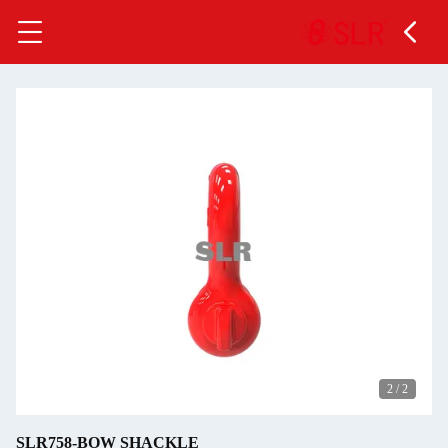
2
/
2
SLR758-BOW SHACKLE