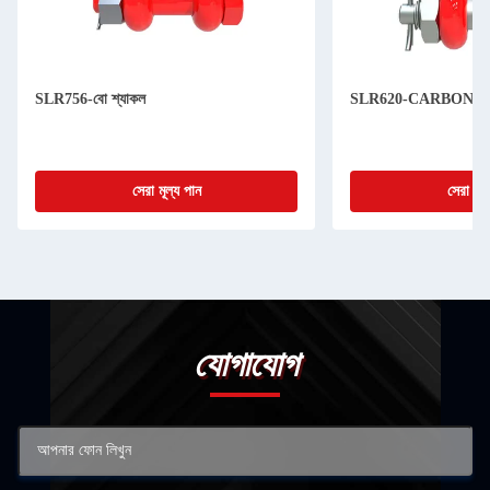
SLR756-বো শ্যাকল
SLR620-CARBON 
সেরা মূল্য পান
সেরা মূল
যোগাযোগ