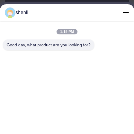
shenli
shenli@shenlirigging.com
ই-মেইল
1:15 PM
Good day, what product are you looking for?
0086-400-0537-777
ফোন
Shandong Shenli Rigging Co., Ltd.