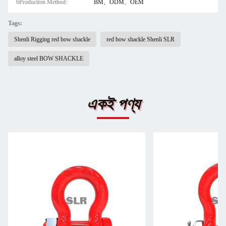
6Production Method:
BM、ODM、OEM
Tags:
Shenli Rigging red bow shackle
red bow shackle Shenli SLR
alloy steel BOW SHACKLE
একই পণ্য