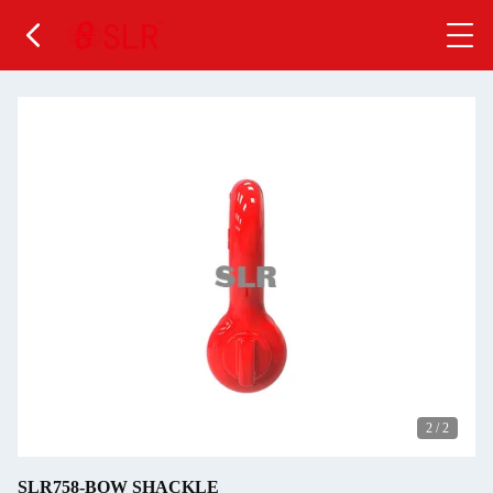
2
/
2
SLR758-BOW SHACKLE