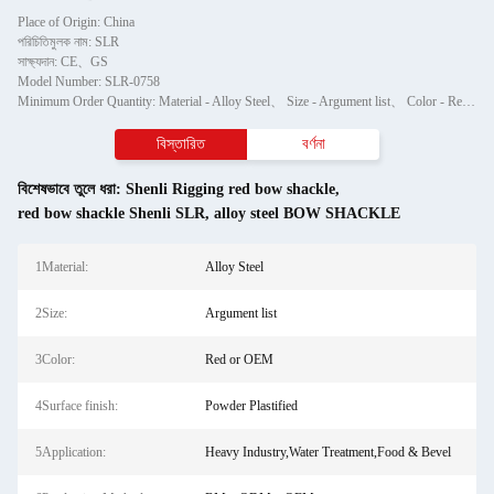
Place of Origin: China
পরিচিতিমুলক নাম: SLR
সাক্ষ্যদান: CE、GS
Model Number: SLR-0758
Minimum Order Quantity: Material - Alloy Steel、 Size - Argument list、 Color - Red or OEM、 Surface finish - Powder Plastified、 Application - Heavy Industry,Water Treatment,Food & Bevel、 Production Method - BM、ODM、OEM
বিস্তারিত
বর্ণনা
বিশেষভাবে তুলে ধরা:
Shenli Rigging red bow shackle
,
red bow shackle Shenli SLR
,
alloy steel BOW SHACKLE
1Material:
Alloy Steel
2Size:
Argument list
3Color:
Red or OEM
4Surface finish:
Powder Plastified
5Application:
Heavy Industry,Water Treatment,Food & Bevel