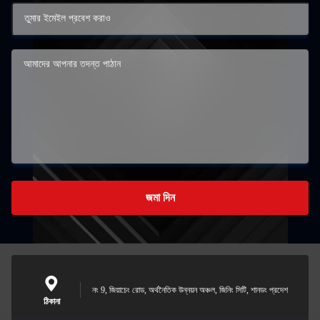
জমা দিন
নং 9, জিয়াচেং রোড, অর্থনৈতিক উন্নয়ন অঞ্চল, জিনিং সিটি, শানডং প্রদেশ
ঠিকানা