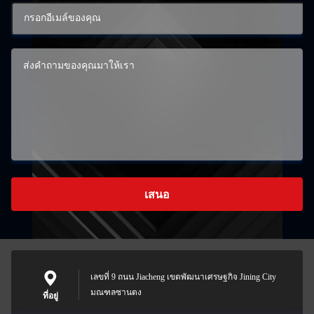
เสนอ
เลขที่ 9 ถนน Jiacheng เขตพัฒนาเศรษฐกิจ Jining City
มณฑลซานตง
ที่อยู่