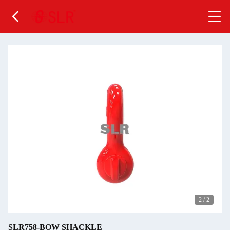
2
/
2
SLR758-BOW SHACKLE