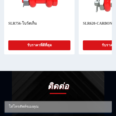
SLR756-โบว์สเก็น
SLR620-CARBON 
รับราคาที่ดีที่สุด
รับราคาที่
ติดต่อ