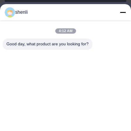
shenli
shenli@shenlirigging.com
อีเมล
4:12 AM
Good day, what product are you looking for?
0086-400-0537-777
โทรศัพท์
Shandong Shenli Rigging Co., Ltd.