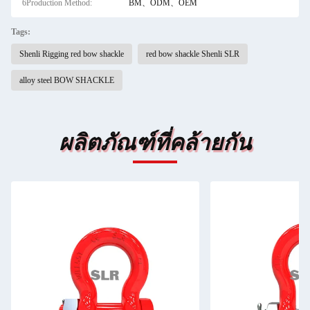
6Production Method:
BM、ODM、OEM
Tags:
Shenli Rigging red bow shackle
red bow shackle Shenli SLR
alloy steel BOW SHACKLE
ผลิตภัณฑ์ที่คล้ายกัน