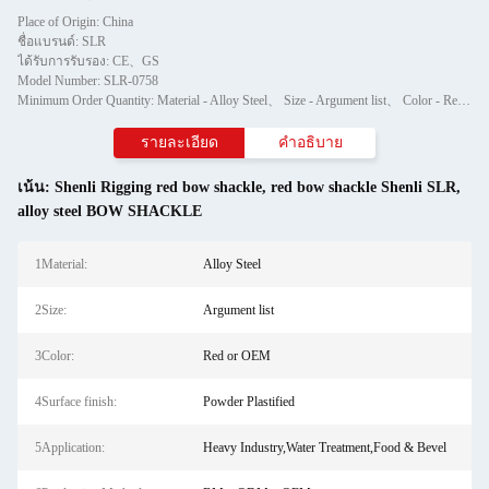
Place of Origin: China
ชื่อแบรนด์: SLR
ได้รับการรับรอง: CE、GS
Model Number: SLR-0758
Minimum Order Quantity: Material - Alloy Steel、 Size - Argument list、 Color - Red or OEM、 Surface finish - Powder Plastified、 Application - Heavy Industry,Water Treatment,Food & Bevel、 Production Method - BM、ODM、OEM
รายละเอียด
คำอธิบาย
เน้น:
Shenli Rigging red bow shackle
,
red bow shackle Shenli SLR
,
alloy steel BOW SHACKLE
1Material:
Alloy Steel
2Size:
Argument list
3Color:
Red or OEM
4Surface finish:
Powder Plastified
5Application:
Heavy Industry,Water Treatment,Food & Bevel