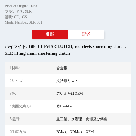
Place of Origin: China
ブランド名: SLR
証明: CE、GS
Model Number: SLR-301
細部
記述
ハイライト:
G80 CLEVIS CLUTCH
,
red clevis shortening clutch
,
SLR lifting chain shortening clutch
1材料:
合金鋼
2サイズ:
文法項リスト
3色:
赤いまたはOEM
4表面の終わり:
粉Plastified
5適用:
重工業、水処理、食糧及び斜角
6生産方法:
BMの、ODMの、OEM