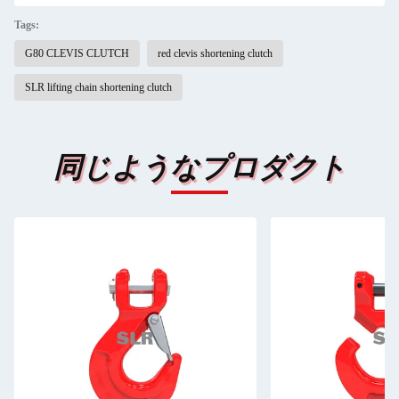
Tags:
G80 CLEVIS CLUTCH
red clevis shortening clutch
SLR lifting chain shortening clutch
同じようなプロダクト