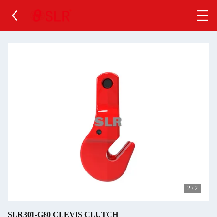
2
/
2
SLR301-G80 CLEVIS CLUTCH