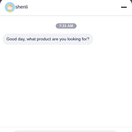
shenli
shenli@shenlirigging.com
電子メール
7:31 AM
Good day, what product are you looking for?
0086-400-0537-777
電話
Shandong Shenli Rigging Co., Ltd.