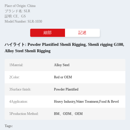
Place of Origin: China
ブランド名: SLR
証明: CE、GS
Model Number: SLR-1030
細部
記述
ハイライト:
Powder Plastified Shenli Rigging
,
Shenli rigging G100
,
Alloy Steel Shenli Rigging
1Material:
Alloy Steel
2Color:
Red or OEM
3Surface finish:
Powder Plastified
4Application:
Heavy Industry,Water Treatment,Food & Bevel
5Production Method:
BM、ODM、OEM
Tags: