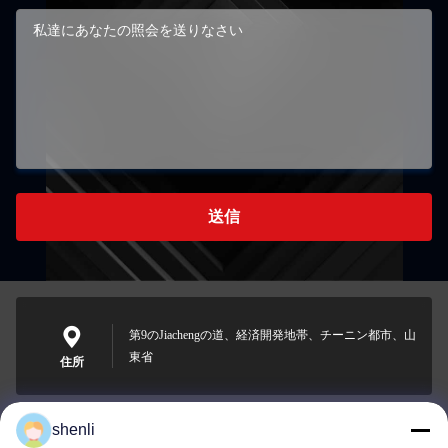
送信
第9のJiachengの道、経済開発地帯、チーニン都市、山
東省
住所
shenli