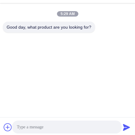
shenli@shenlirigging.com
電子メール
5:29 AM
Good day, what product are you looking for?
0086-400-0537-777
電話
Shandong Shenli Rigging Co., Ltd.
最もよい価格を得なさい
見積もりを取得
Shandong Shenli Rigging Co., Ltd.