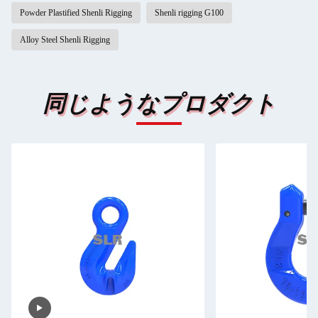
Powder Plastified Shenli Rigging
Shenli rigging G100
Alloy Steel Shenli Rigging
同じようなプロダクト