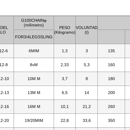
G100CHAINφ
(milímetro)
 DEL
PESO
VOLUNTAD
ULO
(Kilogramo)
(t)
FOR3/4LEGSSLING
12-6
6MIM
1,3
3
135
12-8
8vM
2,33
5,3
160
2-10
10M M
3,7
8
180
2-13
13M M
6,5
14
200
2-16
16M M
10,1
21,2
260
2-20
19/20MIM
22,8
33,6
350