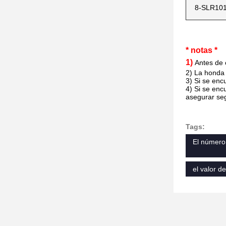
8-SLR101
* notas *
1)
Antes de 
2) La honda 
3) Si se enc
4) Si se enc
asegurar se
Tags:
El número
el valor d