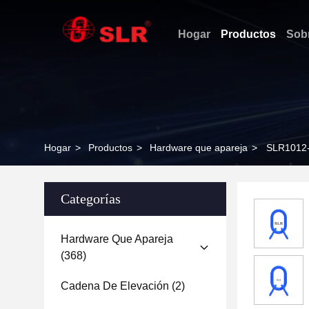
Hogar
Productos
Sob
Hogar
>
Productos
>
Hardware que apareja
>
SLR1012
Categorías
Hardware Que Apareja
(368)
Cadena De Elevación
(2)