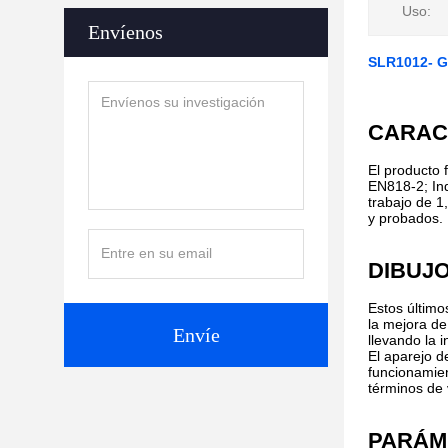
Uso:
Envíenos
SLR1012- 
CARAC
El producto 
EN818-2; Ind
trabajo de 1
y probados.
DIBUJ
Estos último
la mejora de
Envíe
llevando la 
El aparejo d
funcionamien
términos de
PARÁM