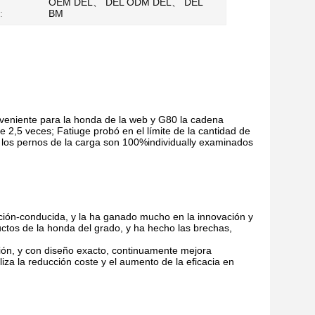
OEM DEL、 DEL ODM DEL、 DEL
:
BM
veniente para la honda de la web y G80 la cadena
 2,5 veces; Fatiuge probó en el límite de la cantidad de
 los pernos de la carga son 100%individually examinados
ación-conducida, y la ha ganado mucho en la innovación y
uctos de la honda del grado, y ha hecho las brechas,
cción, y con diseño exacto, continuamente mejora
iza la reducción coste y el aumento de la eficacia en