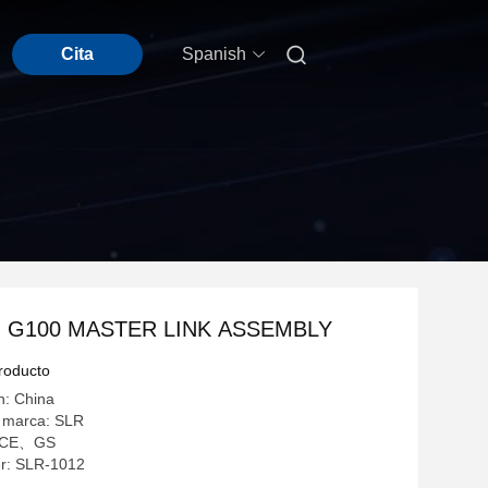

Cita
Spanish
- G100 MASTER LINK ASSEMBLY
producto
n: China
 marca: SLR
n: CE、GS
r: SLR-1012