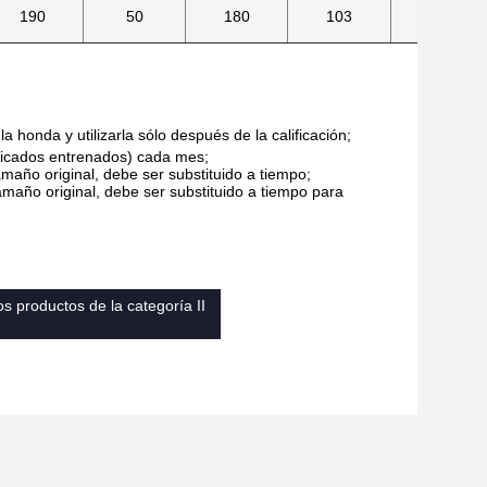
190
50
180
103
36
 honda y utilizarla sólo después de la calificación;
ificados entrenados) cada mes;
maño original, debe ser substituido a tiempo;
maño original, debe ser substituido a tiempo para
os productos de la categoría II