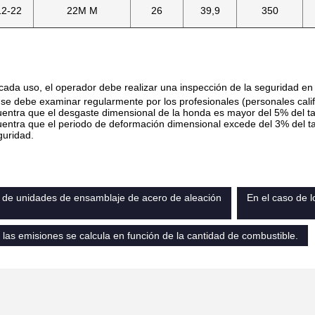
2-22
22M M
26
39,9
350
cada uso, el operador debe realizar una inspección de la seguridad en la
se debe examinar regularmente por los profesionales (personales cal
uentra que el desgaste dimensional de la honda es mayor del 5% del ta
uentra que el periodo de deformación dimensional excede del 3% del ta
guridad.
 de unidades de ensamblaje de acero de aleación
En el caso de l
e las emisiones se calcula en función de la cantidad de combustible.