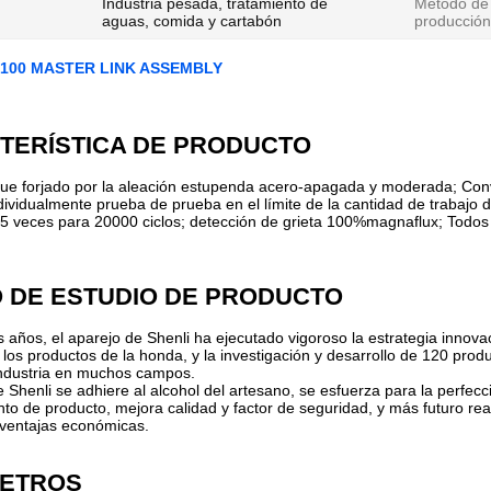
Industria pesada, tratamiento de
Método de
aguas, comida y cartabón
producción
G100 MASTER LINK ASSEMBLY
TERÍSTICA DE PRODUCTO
fue forjado por la aleación estupenda acero-apagada y moderada; Con
ividualmente prueba de prueba en el límite de la cantidad de trabajo de
,5 veces para 20000 ciclos; detección de grieta 100%magnaflux; Todos
O DE ESTUDIO DE PRODUCTO
s años, el aparejo de Shenli ha ejecutado vigoroso la estrategia innov
 los productos de la honda, y la investigación y desarrollo de 120 prod
industria en muchos campos.
e Shenli se adhiere al alcohol del artesano, se esfuerza para la perfe
to de producto, mejora calidad y factor de seguridad, y más futuro real
 ventajas económicas.
ETROS