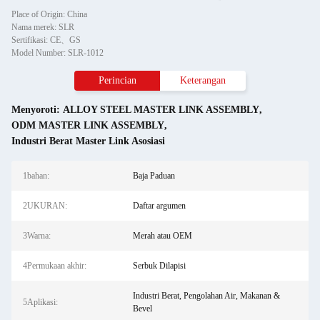
Place of Origin: China
Nama merek: SLR
Sertifikasi: CE、GS
Model Number: SLR-1012
Perincian
Keterangan
Menyoroti:
ALLOY STEEL MASTER LINK ASSEMBLY
,
ODM MASTER LINK ASSEMBLY
,
Industri Berat Master Link Asosiasi
1bahan:
Baja Paduan
2UKURAN:
Daftar argumen
3Warna:
Merah atau OEM
4Permukaan akhir:
Serbuk Dilapisi
Industri Berat, Pengolahan Air, Makanan &
5Aplikasi:
Bevel