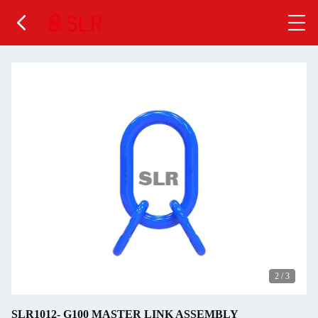
2
/
3
SLR1012- G100 MASTER LINK ASSEMBLY