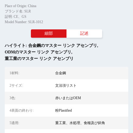
Place of Origin: China
ブランド名: SLR
証明: CE、GS
Model Number: SLR-1012
細部
記述
ハイライト:
合金鋼のマスター リンク アセンブリ
,
ODMのマスター リンク アセンブリ
,
重工業のマスター リンク アセンブリ
1材料:
合金鋼
2サイズ:
文法項リスト
3色:
赤いまたはOEM
4表面の終わり:
粉Plastified
5適用:
重工業、水処理、食糧及び斜角