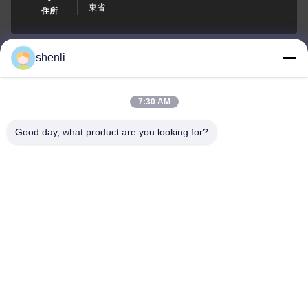
東省
住所
shenli
shenli@shenlirigging.com
電子メール
7:30 AM
Good day, what product are you looking for?
0086-400-0537-777
電話
Shandong Shenli Rigging Co., Ltd.