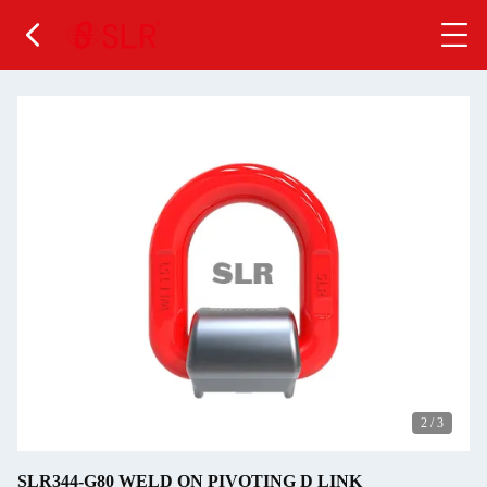
2
/
3
SLR344-G80 WELD ON PIVOTING D LINK