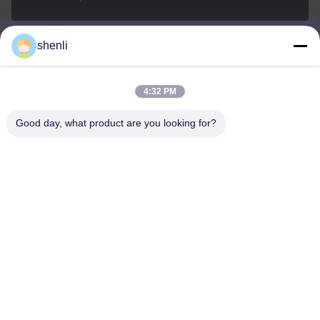
shenli
shenli@shenlirigging.com
Email
4:32 PM
Good day, what product are you looking for?
0086-400-0537-777
Telefon
Shandong Shenli Rigging Co., Ltd.