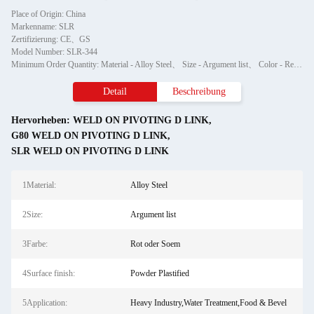
Place of Origin: China
Markenname: SLR
Zertifizierung: CE、GS
Model Number: SLR-344
Minimum Order Quantity: Material - Alloy Steel、 Size - Argument list、 Color - Red or OEM、 Surface finish - Powder Plastified、 Application - Heavy Industry,Water Treatment,Food & Bevel、 Production Method - BM、ODM、OEM
Detail
Beschreibung
Hervorheben:
WELD ON PIVOTING D LINK
,
G80 WELD ON PIVOTING D LINK
,
SLR WELD ON PIVOTING D LINK
1Material:
Alloy Steel
2Size:
Argument list
3Farbe:
Rot oder Soem
4Surface finish:
Powder Plastified
5Application:
Heavy Industry,Water Treatment,Food & Bevel