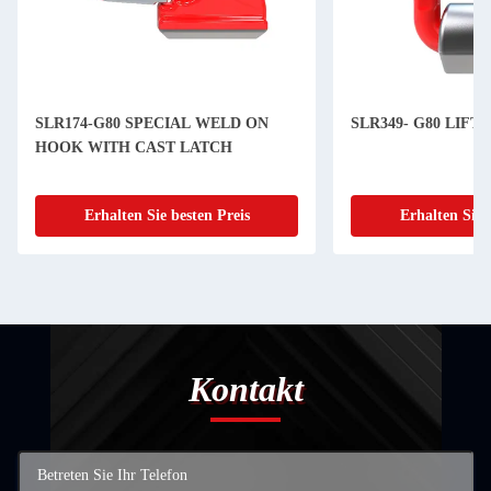
SLR174-G80 SPECIAL WELD ON
SLR349- G80 LIFT
HOOK WITH CAST LATCH
Erhalten Sie besten Preis
Erhalten Sie 
Kontakt