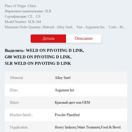
Place of Origin: China
Фирменное наименование: SLR
Сертификация: CE、GS
Model Number: SLR-344
Minimum Order Quantity: Material - Alloy Steel、 Size - Argument list、 Color - Red or OEM、 Surface finish - Powder Plastified、 Application - Heavy Industry,Water Treatment,Food & Bevel、 Production Method - BM、ODM、OEM
Деталь
Описание
Выделить:
WELD ON PIVOTING D LINK
,
G80 WELD ON PIVOTING D LINK
,
SLR WELD ON PIVOTING D LINK
1Material:
Alloy Steel
2Size:
Argument list
3Цвет:
Красный цвет или OEM
4Surface finish:
Powder Plastified
5Application:
Heavy Industry,Water Treatment,Food & Bevel