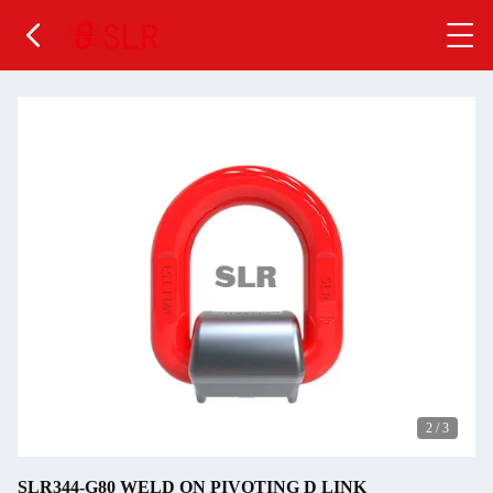
2
/
3
SLR344-G80 WELD ON PIVOTING D LINK