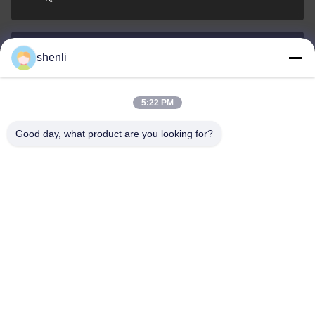
shenli
shenli@shenlirigging.com
Электронная
почта
5:22 PM
Good day, what product are you looking for?
0086-400-0537-777
Телефон
Shandong Shenli Rigging Co., Ltd.