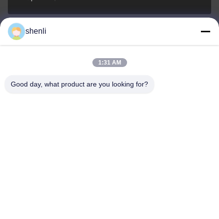
shenli
shenli@shenlirigging.com
E-mail
1:31 AM
Good day, what product are you looking for?
0086-400-0537-777
Điện thoại
Shandong Shenli Rigging Co., Ltd.