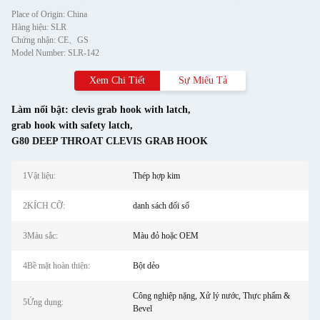
Place of Origin: China
Hàng hiệu: SLR
Chứng nhận: CE、GS
Model Number: SLR-142
Xem Chi Tiết
Sự Miêu Tả
Làm nổi bật:
clevis grab hook with latch
,
grab hook with safety latch
,
G80 DEEP THROAT CLEVIS GRAB HOOK
1Vật liệu:
Thép hợp kim
2KÍCH CỠ:
danh sách đối số
3Màu sắc:
Màu đỏ hoặc OEM
4Bề mặt hoàn thiện:
Bột dẻo
Công nghiệp nặng, Xử lý nước, Thực phẩm &
5Ứng dụng:
Bevel