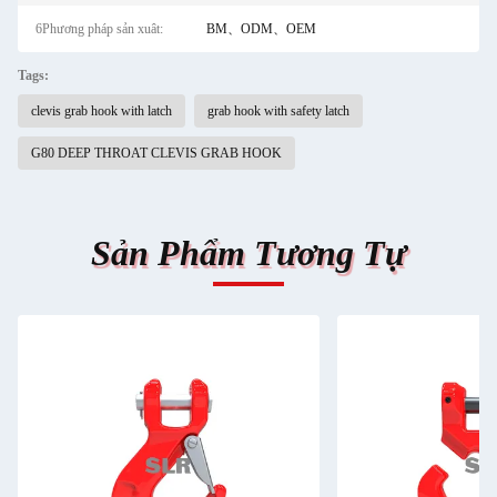
6Phương pháp sản xuât:
BM、ODM、OEM
Tags:
clevis grab hook with latch
grab hook with safety latch
G80 DEEP THROAT CLEVIS GRAB HOOK
Sản Phẩm Tương Tự