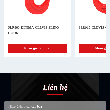
SLR883-DINIMA CLEVIS SLING
SLR913-CLEVIS C
HOOK
Nhận giá tốt nhất
Nhận giá 
Liên hệ