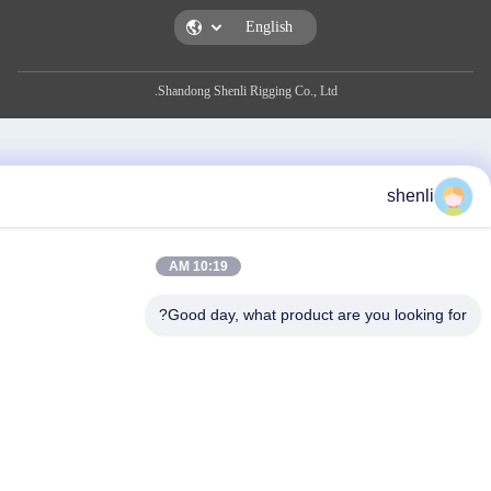
Shandong Shenli Rigging Co., Ltd.
s
10:19 AM
Good day, what product are you l