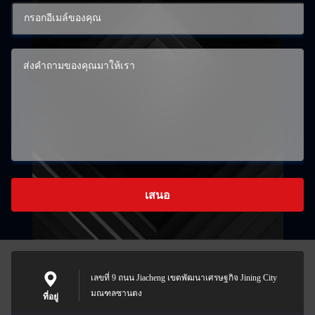
เสนอ
เลขที่ 9 ถนน Jiacheng เขตพัฒนาเศรษฐกิจ Jining City
มณฑลซานตง
ที่อยู่