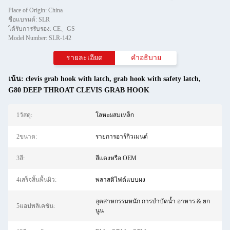
Place of Origin: China
ชื่อแบรนด์: SLR
ได้รับการรับรอง: CE、GS
Model Number: SLR-142
รายละเอียด
คำอธิบาย
เน้น:
clevis grab hook with latch
,
grab hook with safety latch
,
G80 DEEP THROAT CLEVIS GRAB HOOK
1วัสดุ:
โลหะผสมเหล็ก
2ขนาด:
รายการอาร์กิวเมนต์
3สี:
สีแดงหรือ OEM
4เสร็จสิ้นพื้นผิว:
พลาสติไฟด์แบบผง
อุตสาหกรรมหนัก การบำบัดน้ำ อาหาร & ยก
5แอปพลิเคชัน:
นูน