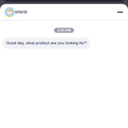
shenli
shenli@shenlirigging.com
อีเมล
2:03 PM
Good day, what product are you looking for?
0086-400-0537-777
โทรศัพท์
Shandong Shenli Rigging Co., Ltd.